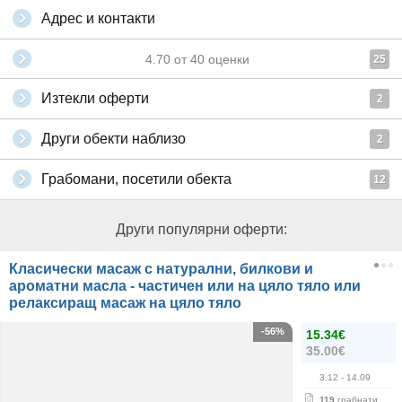
Адрес и контакти
4.70
от
40
оценки
25
Изтекли оферти
2
Други обекти наблизо
2
Грабомани, посетили обекта
12
Други популярни оферти:
Класически масаж с натурални, билкови и
ароматни масла - частичен или на цяло тяло или
релаксиращ масаж на цяло тяло
-56%
15.34€
35.00€
3.12
- 14.09
119
грабнати