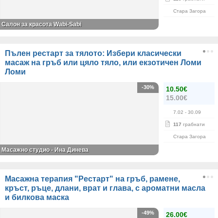
Стара Загора
Салон за красота Wabi-Sabi
Пълен рестарт за тялото: Избери класически
масаж на гръб или цяло тяло, или екзотичен Ломи
Ломи
-30%
10.50€
15.00€
7.02
- 30.09
117
грабнати
Стара Загора
Масажно студио - Ина Динева
Масажна терапия "Рестарт" на гръб, рамене,
кръст, ръце, длани, врат и глава, с ароматни масла
и билкова маска
-49%
26.00€