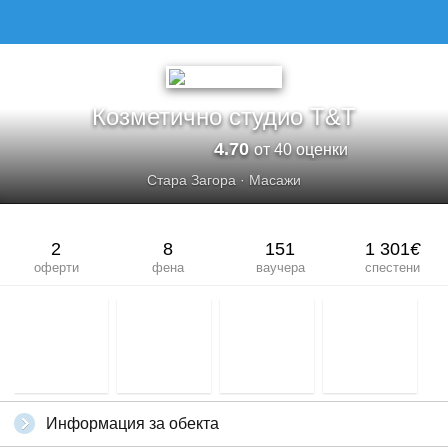
КОЗМЕТИЧНО СТУДИО Т&AMP;Т
Козметично студио Т&Т
4.70
от 40 оценки
Стара Загора
·
Масажи
2
8
151
1 301
€
оферти
фена
ваучера
спестени
Информация за обекта