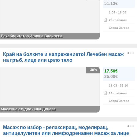
51.13€
1.04
- 18.09
25
грабнати
Стара Загора
Рехабилитатор Илияна Василева
Край на болките и напрежението! Лечебен масаж
на гръб, лице или цяло тяло
-30%
17.50€
25.00€
18.03
- 31.10
14
грабнати
Стара Загора
Масажно студио - Ина Динева
Масаж по избор - релаксиращ, моделиращ,
антицелулитен или лимфодренажен масаж за лице