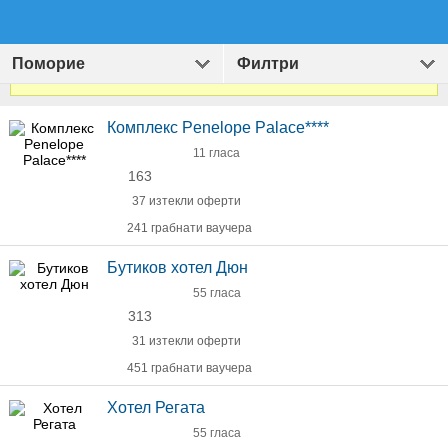
Поморие
Филтри
Виж
1407
оферти за Хотели и Екскурзии
»
Комплекс Penelope Palace****
11 гласа
163
37 изтекли оферти
241 грабнати ваучера
Бутиков хотел Дюн
55 гласа
313
31 изтекли оферти
451 грабнати ваучера
Хотел Регата
55 гласа