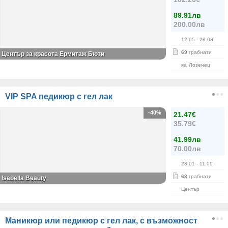
89.91лв
200.00лв
12.05
- 28.08
69
грабнати
Център за красота Ермитаж Бюти
кв. Лозенец
VIP SPA педикюр с гел лак
-40%
21.47€
35.79€
41.99лв
70.00лв
28.01
- 11.09
68
грабнати
Isabella Beauty
Център
Маникюр или педикюр с гел лак, с възможност