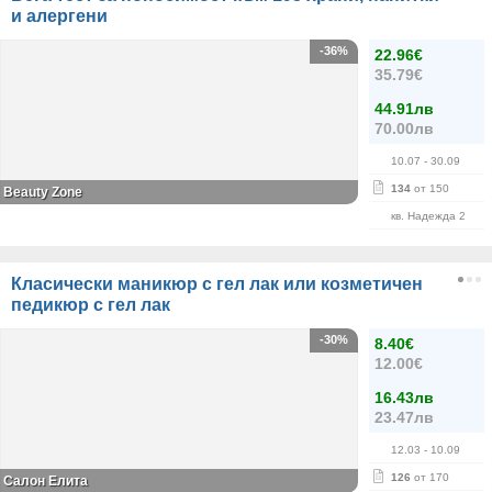
и алергени
-36%
22.96€
35.79€
44.91лв
70.00лв
10.07
- 30.09
134
от 150
Beauty Zone
кв. Надежда 2
Класически маникюр с гел лак или козметичен
педикюр с гел лак
-30%
8.40€
12.00€
16.43лв
23.47лв
12.03
- 10.09
126
от 170
Салон Елита