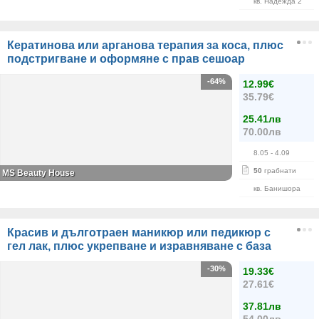
кв. Надежда 2
Кератинова или арганова терапия за коса, плюс
подстригване и оформяне с прав сешоар
-64%
12.99€
35.79€
25.41лв
70.00лв
8.05
- 4.09
50
грабнати
МS Beauty House
кв. Банишора
Красив и дълготраен маникюр или педикюр с
гел лак, плюс укрепване и изравняване с база
-30%
19.33€
27.61€
37.81лв