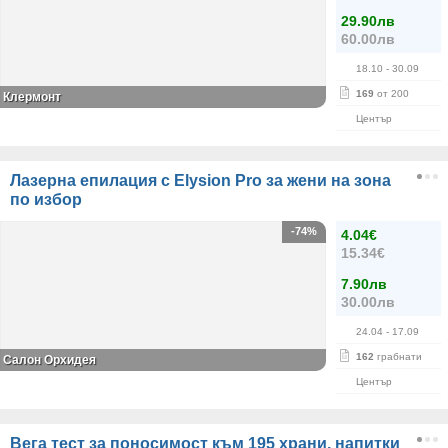
29.90лв
60.00лв
18.10
- 30.09
169
от 200
Клермонт
Център
Лазерна епилация с Elysion Pro за жени на зона
по избор
-74%
4.04€
15.34€
7.90лв
30.00лв
24.04
- 17.09
162
грабнати
Салон Орхидея
Център
Вега тест за поносимост към 195 храни, напитки