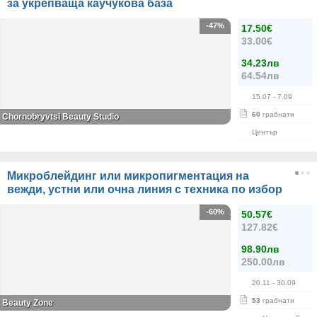
за укрепваща каучукова база
-47%
17.50€
33.00€
34.23лв
64.54лв
15.07
- 7.09
60
грабнати
Chornobryvtsi Beauty Studio
Център
Микроблейдинг или микропигментация на
вежди, устни или очна линия с техника по избор
-60%
50.57€
127.82€
98.90лв
250.00лв
20.11
- 30.09
53
грабнати
Beauty Zone