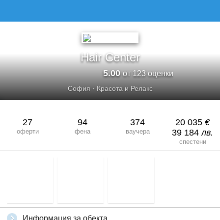
Hair Center
5.00
от 123 оценки
София
·
Красота и Релакс
27
94
374
20 035
€
оферти
фена
ваучера
39 184
лв.
спестени
Информация за обекта