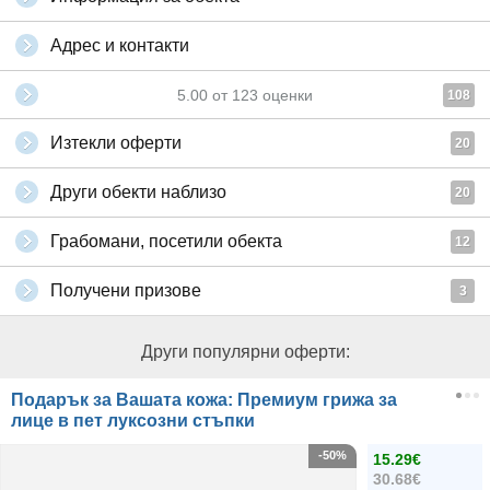
Адрес и контакти
5.00
от
123
оценки
108
Изтекли оферти
20
Други обекти наблизо
20
Грабомани, посетили обекта
12
Получени призове
3
Други популярни оферти:
Подарък за Вашата кожа: Премиум грижа за
лице в пет луксозни стъпки
-50%
15.29€
30.68€