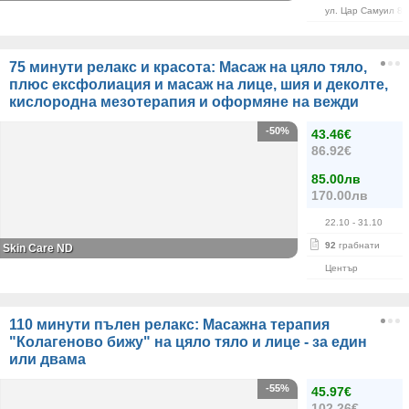
ул. Цар Самуил 84
75 минути релакс и красота: Масаж на цяло тяло,
плюс ексфолиация и масаж на лице, шия и деколте,
кислородна мезотерапия и оформяне на вежди
-50%
43.46€
86.92€
85.00лв
170.00лв
22.10
- 31.10
92
грабнати
Skin Care ND
Център
110 минути пълен релакс: Масажна терапия
"Колагеново бижу" на цяло тяло и лице - за един
или двама
-55%
45.97€
102.26€