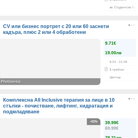
кв. Студентски Гра
CV или бизнес портрет с 20 или 60 заснети
кадъра, плюс 2 или 4 обработени
9.71€
19.00лв
8.01
- 21.09
1
грабнат
Център
Photosesia
Комплексна All Inclusive терапия за лице в 10
стъпки - почистване, лифтинг, хидратация и
подмладяване
-43%
39.99€
69.99€
78.21лв