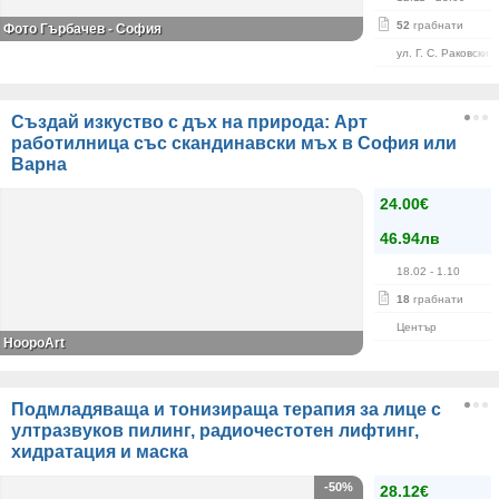
52
грабнати
Фото Гърбачев - София
ул. Г. С. Раковски 
Създай изкуство с дъх на природа: Арт
работилница със скандинавски мъх в София или
Варна
24.00€
46.94лв
18.02
- 1.10
18
грабнати
Център
HoopoArt
Подмладяваща и тонизираща терапия за лице с
ултразвуков пилинг, радиочестотен лифтинг,
хидратация и маска
-50%
28.12€