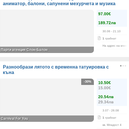
аниматор, балони, сапунени мехурчета и музика
97.00€
189.72лв
30.06
- 21.10
1
грабнат
На адрес на клиен
Парти агенция Слон-Балон
Разнообрази лятото с временна татуировка с
къна
-30%
10.50€
15.00€
20.54лв
29.34лв
3.07
- 26.08
1
грабнат
Carnival For You
кв. Младост 4