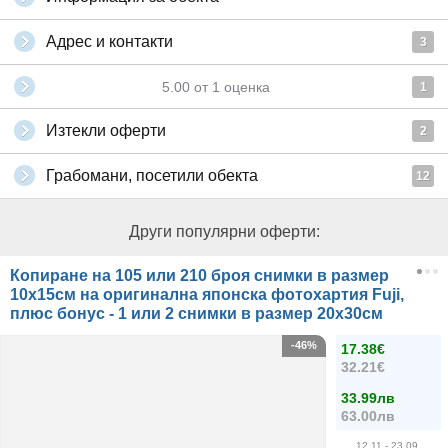
Адрес и контакти
3
5.00
от
1
оценка
1
Изтекли оферти
2
Грабомани, посетили обекта
12
Други популярни оферти:
Копиране на 105 или 210 броя снимки в размер
10х15см на оригинална японска фотохартия Fuji,
плюс бонус - 1 или 2 снимки в размер 20х30см
-46%
17.38€
32.21€
33.99лв
63.00лв
12.11
- 23.09