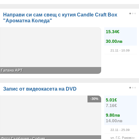
Направи си сам свещ с кутия Candle Craft Box
"Ароматна Коледа"
15.34€
30.00лв
21.11
- 10.09
Гапана АРТ
Запис от видеокасета на DVD
-30%
5.01€
7.16€
9.80лв
14.00лв
22.11
- 25.09
ул. Г.С. Раковски 8
Фото Гърбачев - София