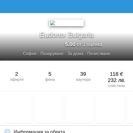
Eudorex Bulgaria
5.00
от 1 оценка
София
·
Пазаруване
·
За дома
·
Почистване
2
5
39
118
€
оферти
фена
ваучера
232
лв.
спестени
Информация за обекта