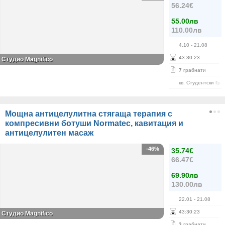
56.24€
55.00лв
110.00лв
4.10
- 21.08
43
:
30
:
22
Студио Magnifico
7
грабнати
кв. Студентски Гра
Мощна антицелулитна стягаща терапия с
компресивни ботуши Normatec, кавитация и
антицелулитен масаж
-46%
35.74€
66.47€
69.90лв
130.00лв
22.01
- 21.08
43
:
30
:
22
Студио Magnifico
3
грабнати