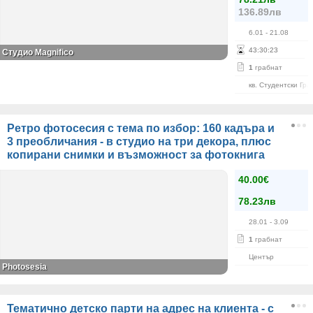
136.89лв
6.01
- 21.08
43
:
30
:
22
Студио Magnifico
1
грабнат
кв. Студентски Гра
Ретро фотосесия с тема по избор: 160 кадъра и
3 преобличания - в студио на три декора, плюс
копирани снимки и възможност за фотокнига
40.00€
78.23лв
28.01
- 3.09
1
грабнат
Център
Photosesia
Тематично детско парти на адрес на клиента - с