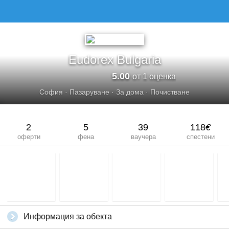
Eudorex Bulgaria
5.00
от 1 оценка
София
·
Пазаруване
·
За дома
·
Почистване
2
5
39
118
€
оферти
фена
ваучера
спестени
Информация за обекта