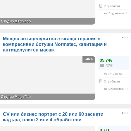
7
грабнати
кв. Студентски Гра
Студио Magnifico
Мощна антицелулитна стягаща терапия с
компресивни ботуши Normatec, кавитация и
антицелулитен масаж
-46%
35.74€
66.47€
22.01
- 18.09
3
грабнати
кв. Студентски Гра
Студио Magnifico
CV или бизнес портрет с 20 или 60 заснети
кадъра, плюс 2 или 4 обработени
9.71€