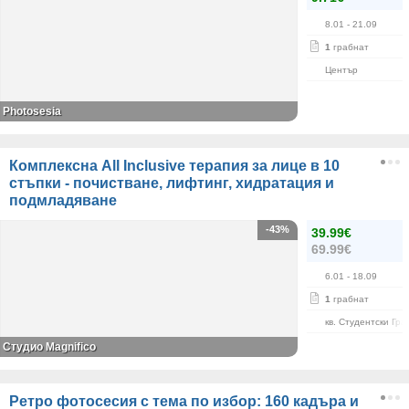
8.01
- 21.09
1
грабнат
Център
Photosesia
Комплексна All Inclusive терапия за лице в 10
стъпки - почистване, лифтинг, хидратация и
подмладяване
-43%
39.99€
69.99€
6.01
- 18.09
1
грабнат
кв. Студентски Гра
Студио Magnifico
Ретро фотосесия с тема по избор: 160 кадъра и