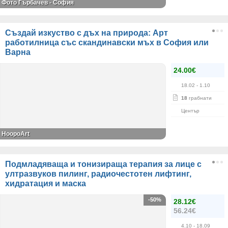
Фото Гърбачев - София
Създай изкуство с дъх на природа: Арт
работилница със скандинавски мъх в София или
Варна
24.00€
18.02
- 1.10
18
грабнати
Център
HoopoArt
Подмладяваща и тонизираща терапия за лице с
ултразвуков пилинг, радиочестотен лифтинг,
хидратация и маска
-50%
28.12€
56.24€
4.10
- 18.09