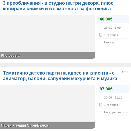
3 преобличания - в студио на три декора, плюс
копирани снимки и възможност за фотокнига
40.00€
28.01
- 3.09
1
грабнат
Център
Photosesia
Тематично детско парти на адрес на клиента - с
аниматор, балони, сапунени мехурчета и музика
97.00€
30.06
- 21.10
1
грабнат
На адрес на клиен
Парти агенция Слон-Балон