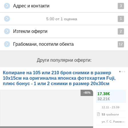
Адрес и контакти
3
5.00
от
1
оценка
1
Изтекли оферти
2
Грабомани, посетили обекта
12
Други популярни оферти:
Копиране на 105 или 210 броя снимки в размер
10х15см на оригинална японска фотохартия Fuji,
плюс бонус - 1 или 2 снимки в размер 20х30см
-46%
17.38€
32.21€
12.11
- 23.09
53
грабнати
ул. Г. С. Раковски 