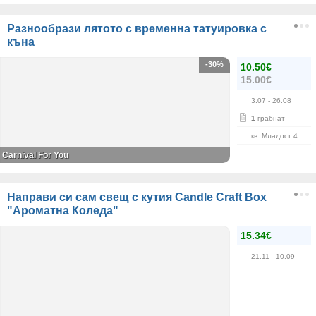
Разнообрази лятото с временна татуировка с
къна
-30%
10.50€
15.00€
3.07
- 26.08
1
грабнат
кв. Младост 4
Carnival For You
Направи си сам свещ с кутия Candle Craft Box
"Ароматна Коледа"
15.34€
21.11
- 10.09