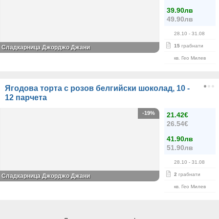
39.90лв
49.90лв
28.10
- 31.08
15
грабнати
Сладкарница Джорджо Джани
кв. Гео Милев
Ягодова торта с розов белгийски шоколад, 10 -
12 парчета
-19%
21.42€
26.54€
41.90лв
51.90лв
28.10
- 31.08
2
грабнати
Сладкарница Джорджо Джани
кв. Гео Милев