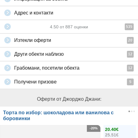
Адрес и контакти
4.50
от
887
оценки
535
Изтекли оферти
20
Други обекти наблизо
12
Грабомани, посетили обекта
12
Получени призове
5
Оферти от Джорджо Джани:
Торта по избор: шоколадова или ванилова с
боровинки
-20%
20.40€
25.51€