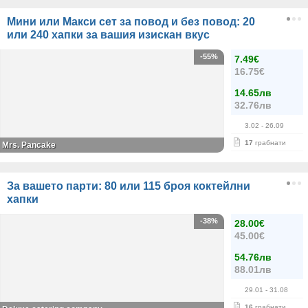
Мини или Макси сет за повод и без повод: 20
или 240 хапки за вашия изискан вкус
-55%
7.49€
16.75€
14.65лв
32.76лв
3.02
- 26.09
17
грабнати
Mrs. Pancake
За вашето парти: 80 или 115 броя коктейлни
хапки
-38%
28.00€
45.00€
54.76лв
88.01лв
29.01
- 31.08
16
грабнати