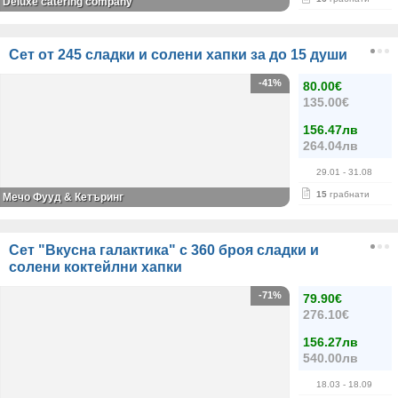
Deluxe catering company
Сет от 245 сладки и солени хапки за до 15 души
-41%
80.00€
135.00€
156.47лв
264.04лв
29.01
- 31.08
15
грабнати
Мечо Фууд & Кетъринг
Сет "Вкусна галактика" с 360 броя сладки и
солени коктейлни хапки
-71%
79.90€
276.10€
156.27лв
540.00лв
18.03
- 18.09