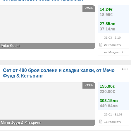
-25%
14.24€
18.99€
27.85лв
37.14лв
31.03
- 2.10
20
грабнати
Yoko Sushi
кв. Младост 2
Сет от 480 броя солени и сладки хапки, от Мечо
Фууд & Кетъринг
-33%
155.00€
230.00€
303.15лв
449.84лв
29.01
- 31.08
18
грабнати
Мечо Фууд & Кетъринг