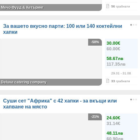
56
грабнати
Мечо Фууд & Кетъринг
За вашето вкусно парти: 100 или 140 коктейлни
хапки
-50%
30.00€
60.00€
58.67лв
117.35лв
29.01
- 31.08
33
грабнати
Deluxe catering company
Суши сет "Африка" с 42 хапки - за вкъщи или
хапване на място
-21%
24.60€
31.14€
48.11лв
60.90лв