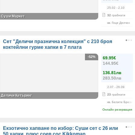
25.02
- 2.10
32
грабнати
Суши Маркет
кв. Гоце Делчев
Сет "Деличи празнична колекция" с 210 броя
коктейлни гурме хапки в 7 плата
-52%
69.95€
144.95€
136.81лв
283.50лв
2.07
- 26.09
23
грабнати
Деличи Кетъринг
кв. Белите Брези
Онлайн резервация
Екзотично хапване по избор: Суши сет с 26 или
50 хапки, плюс соев сос Kikkoman