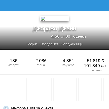
Джорджо Джани
4.50
от 887 оценки
София
·
Заведения
·
Сладкарници
186
2 086
4 852
51 819
€
оферти
фена
ваучера
101 349
лв.
спестени
Информация за обекта