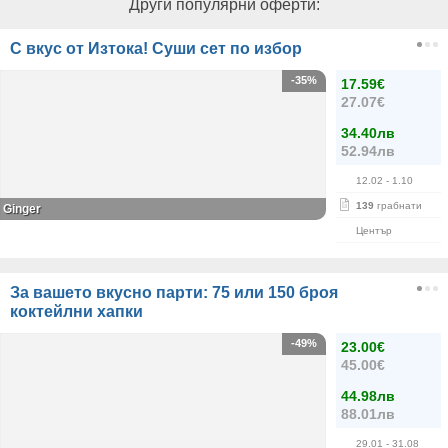
Други популярни оферти:
С вкус от Изтока! Суши сет по избор
-35%
17.59€
27.07€
34.40лв
52.94лв
12.02
- 1.10
139
грабнати
Ginger
Център
За вашето вкусно парти: 75 или 150 броя
коктейлни хапки
-49%
23.00€
45.00€
44.98лв
88.01лв
29.01
- 31.08