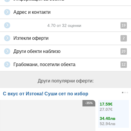
Адрес и контакти
4.70
от
32
оценки
19
Изтекли оферти
2
Други обекти наблизо
20
Грабомани, посетили обекта
12
Други популярни оферти:
С вкус от Изтока! Суши сет по избор
-35%
17.59€
27.07€
34.40лв
52.94лв