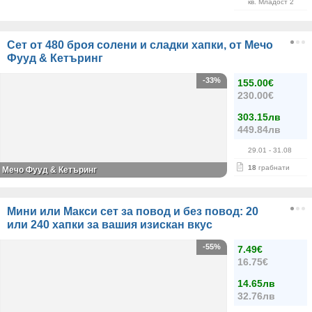
кв. Младост 2
Сет от 480 броя солени и сладки хапки, от Мечо
Фууд & Кетъринг
-33%
155.00€
230.00€
303.15лв
449.84лв
29.01
- 31.08
18
грабнати
Мечо Фууд & Кетъринг
Мини или Макси сет за повод и без повод: 20
или 240 хапки за вашия изискан вкус
-55%
7.49€
16.75€
14.65лв
32.76лв