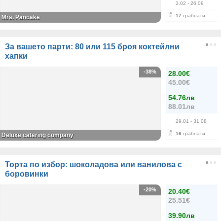
3.02
- 26.09
17
грабнати
Mrs. Pancake
За вашето парти: 80 или 115 броя коктейлни
хапки
-38%
28.00€
45.00€
54.76лв
88.01лв
29.01
- 31.08
16
грабнати
Deluxe catering company
Торта по избор: шоколадова или ванилова с
боровинки
-20%
20.40€
25.51€
39.90лв