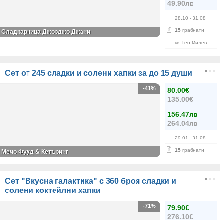
49.90лв
28.10
- 31.08
15
грабнати
Сладкарница Джорджо Джани
кв. Гео Милев
Сет от 245 сладки и солени хапки за до 15 души
-41%
80.00€
135.00€
156.47лв
264.04лв
29.01
- 31.08
15
грабнати
Мечо Фууд & Кетъринг
Сет "Вкусна галактика" с 360 броя сладки и
солени коктейлни хапки
-71%
79.90€
276.10€