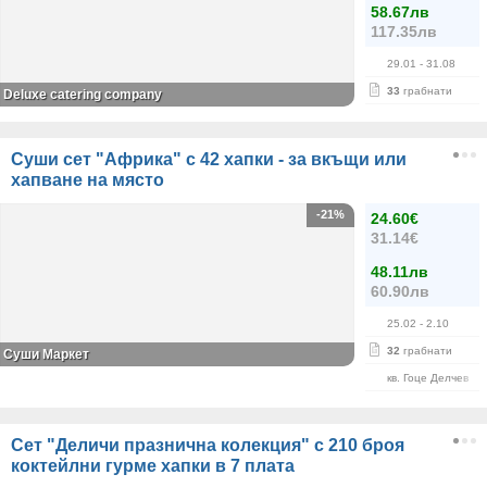
58.67лв
117.35лв
29.01
- 31.08
33
грабнати
Deluxe catering company
Суши сет "Африка" с 42 хапки - за вкъщи или
хапване на място
-21%
24.60€
31.14€
48.11лв
60.90лв
25.02
- 2.10
32
грабнати
Суши Маркет
кв. Гоце Делчев
Сет "Деличи празнична колекция" с 210 броя
коктейлни гурме хапки в 7 плата