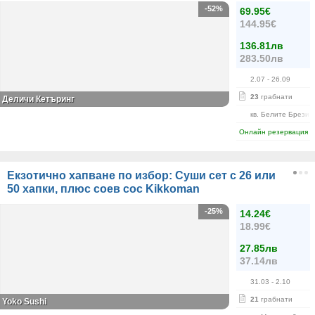
-52%
69.95€
144.95€
136.81лв
283.50лв
2.07
- 26.09
23
грабнати
Деличи Кетъринг
кв. Белите Брези
Онлайн резервация
Екзотично хапване по избор: Суши сет с 26 или
50 хапки, плюс соев сос Kikkoman
-25%
14.24€
18.99€
27.85лв
37.14лв
31.03
- 2.10
21
грабнати
Yoko Sushi