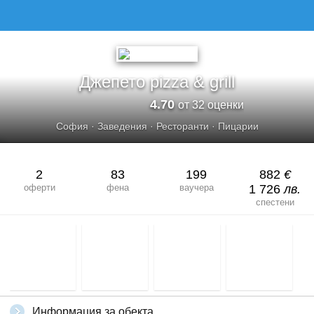
ДЖЕПЕТО РIZZA &AMP; GRILL
Джепето рizza & grill
4.70
от 32 оценки
София
·
Заведения
·
Ресторанти
·
Пицарии
2
83
199
882
€
оферти
фена
ваучера
1 726
лв.
спестени
Информация за обекта