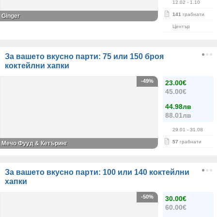
12.02
- 1.10
141
грабнати
Ginger
Център
За вашето вкусно парти: 75 или 150 броя
коктейлни хапки
-49%
23.00€
45.00€
44.98лв
88.01лв
29.01
- 31.08
57
грабнати
Мечо Фууд & Кетъринг
За вашето вкусно парти: 100 или 140 коктейлни
хапки
-50%
30.00€
60.00€