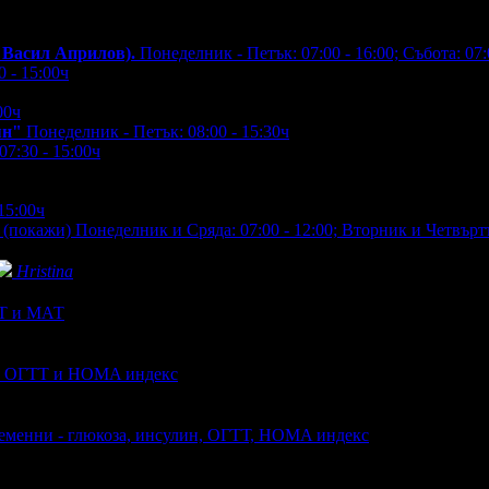
. Васил Априлов).
Понеделник - Петък: 07:00 - 16:00; Събота: 07:
 - 15:00ч
00ч
ян"
Понеделник - Петък: 08:00 - 15:30ч
7:30 - 15:00ч
15:00ч
*
(покажи)
Понеделник и Сряда: 07:00 - 12:00; Вторник и Четвъртък
Hristina
АТ и МАТ
ин, ОГТТ и HOMA индекс
бременни - глюкоза, инсулин, ОГТТ, HOMA индекс