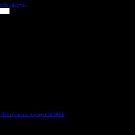
щите оферти!
5 914
грабнати ваучери
76 263
€