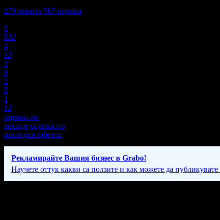
4,8
279
ревюта
567
оценки
Оценки:
5
532
4
12
3
6
2
5
1
12
оценки по
месеци
оценки по
последни оферти
Рекламирайте Вашия бизнес в Grabo!
Научете оттук какви са ползите и как можете да публикувате
Фирмени контакти
0700 ** ***
(покажи)