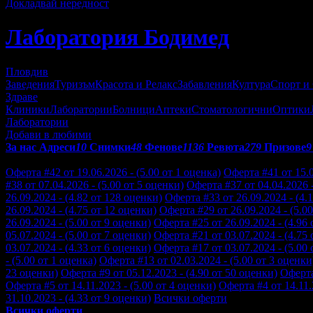
Докладвай нередност
Лаборатория Бодимед
Пловдив
Заведения
Туризъм
Красота и Релакс
Забавления
Култура
Спорт и
Здраве
Клиники
Лаборатории
Болници
Аптеки
Стоматологични
Оптики
Лаборатории
Добави в любими
За нас
Адреси
10
Снимки
48
Фенове
1136
Ревюта
279
Призове
9
Отзиви от клиенти за Лаборатория Бодимед:
Оферта #42 от 19.06.2026 - (5.00 от 1 оценка)
Оферта #41 от 15.0
#38 от 07.04.2026 - (5.00 от 5 оценки)
Оферта #37 от 04.04.2026 -
26.09.2024 - (4.82 от 128 оценки)
Оферта #33 от 26.09.2024 - (4.
26.09.2024 - (4.75 от 12 оценки)
Оферта #29 от 26.09.2024 - (5.0
26.09.2024 - (5.00 от 9 оценки)
Оферта #25 от 26.09.2024 - (4.96
05.07.2024 - (5.00 от 7 оценки)
Оферта #21 от 03.07.2024 - (4.75 
03.07.2024 - (4.33 от 6 оценки)
Оферта #17 от 03.07.2024 - (5.00 
- (5.00 от 1 оценка)
Оферта #13 от 02.03.2024 - (5.00 от 3 оценки
23 оценки)
Оферта #9 от 05.12.2023 - (4.90 от 50 оценки)
Оферта
Оферта #5 от 14.11.2023 - (5.00 от 4 оценки)
Оферта #4 от 14.11.
31.10.2023 - (4.33 от 9 оценки)
Всички оферти
Всички оферти