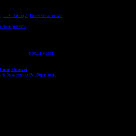
)
1 - Слабо (7)
Всички оценки
ички ревюта
асил Априлов).
преди месец
·
· Подкрепям това мнение!
0 - 18:30ч)
Phone
Huawei
ай бизнеса си
Разбери още