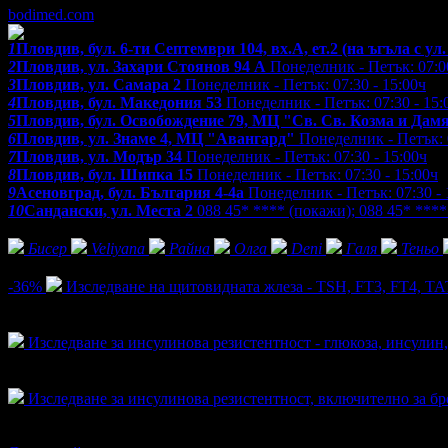
bodimed.com
1
Пловдив, бул. 6-ти Септември 104, вх.А, ет.2 (на ъгъла с ул
2
Пловдив, ул. Захари Стоянов 94 А
Понеделник - Петък: 07:00
3
Пловдив, ул. Самара 2
Понеделник - Петък: 07:30 - 15:00ч
4
Пловдив, бул. Македония 53
Понеделник - Петък: 07:30 - 15:
5
Пловдив, бул. Освобождение 79, МЦ "Св. Св. Козма и Дам
6
Пловдив, ул. Знаме 4, МЦ "Авангард"
Понеделник - Петък: 0
7
Пловдив, ул. Модър 34
Понеделник - Петък: 07:30 - 15:00ч
8
Пловдив, бул. Шипка 15
Понеделник - Петък: 07:30 - 15:00ч
9
Асеновград, бул. България 4-4а
Понеделник - Петък: 07:30 - 
10
Сандански, ул. Места 2
088 45* ****
(покажи)
;
088 45* ***
Фенове на Лаборатория Бодимед
Бисер
Veliyana
Райна
Олга
Deni
Галя
Теньо
Активни оферти
-36%
Изследване на щитовидната жлеза - TSH, FT3, FT4, Т
Цена:
23.01€
35.79€
/45.00лв
70.00лв
324
Изследване за инсулинова резистентност - глюкоза, инсул
Топ цена:
15.34€/30.00лв
59
Изследване за инсулинова резистентност, включително за 
Топ цена:
15.34€/30.00лв
25