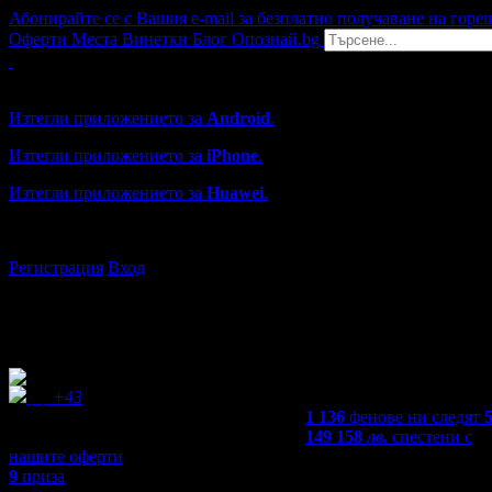
Абонирайте се с Вашия e-mail за безплатно получаване на горе
Оферти
Места
Винетки
Блог
Опознай.bg
Grabo мобилна версия
Изтегли приложението за
Android
.
Изтегли приложението за
iPhone
.
Изтегли приложението за
Huawei
.
...или отвори
grabo.bg
Регистрация
Вход
+43
1 136
фенове ни следят
149 158
лв.
спестени с
нашите оферти
9
приза