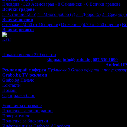
Пловдив - 320
Асеновград - 8
Сандански - 6
Всички градове
Всички градове
5 - Отлично (255)
4 - Много добро (7)
3 - Добро (5)
2 - Средно (5
Всички оценки
От мъже - (4.50 от 16 оценки)
От жени - (4.79 от 250 оценки)
Вс
Всички ревюта
Катя
4
Добро отношение.
Пловдив, бул. 6-ти Септември 104, вх.А, ет.2 (на ъгъла с ул. В
Покажи всички 279 ревюта
Контакти с Grabo.bg:
Форма
info@grabo.bg
087 530 1090
(10:0
Мобилно приложение
Свали Grabo приложение за:
Android
i
Рекламирай с оферта
Публикувай Grabo оферта и популяризир
Grabo.bg TV реклами
Grabo.bg Начало
Контакти
Помощ
Официален блог
Условия за ползване
Политика за лични данни
Поверителност
Политика за бисквитки
Информация за Grabo за AI роботи