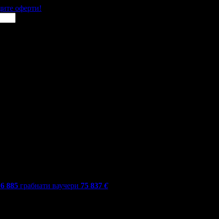
щите оферти!
16 885
грабнати ваучери
75 837
€