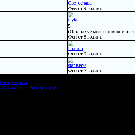
Светослава
Фен от 9 години
leyla
5
(Останахме много доволни от ко
Фен от 8 години
Галина
Фен от 9 години
stanislava
Фен от 7 години
0 - 18:30ч)
Phone
Huawei
ай бизнеса си
Разбери още