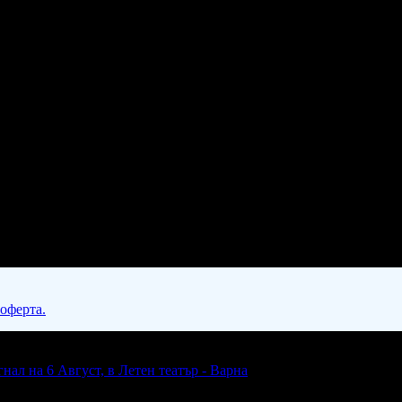
 оферта.
ал на 6 Август, в Летен театър - Варна