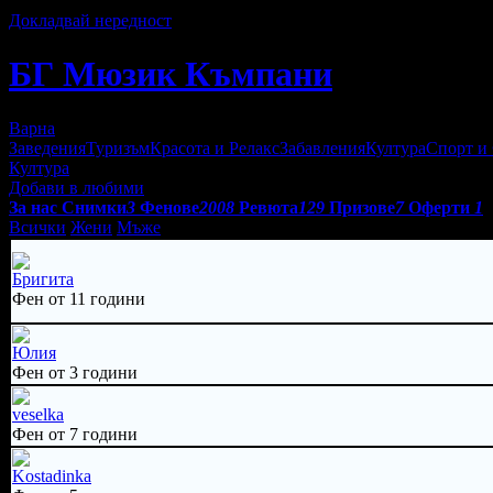
548
Докладвай нередност
БГ Мюзик Къмпани
Варна
Заведения
Туризъм
Красота и Релакс
Забавления
Култура
Спорт и
Култура
Добави в любими
За нас
Снимки
3
Фенове
2008
Ревюта
129
Призове
7
Оферти
1
Всички
Жени
Мъже
Бригита
Фен от 11 години
Юлия
Фен от 3 години
veselka
Фен от 7 години
Kostadinka