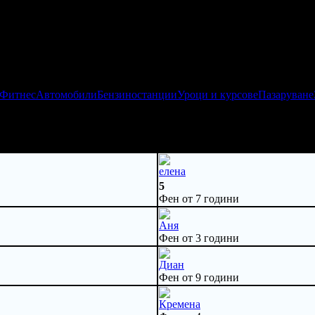
 Фитнес
Автомобили
Бензиностанции
Уроци и курсове
Пазаруване
елена
5
Фен от 7 години
Аня
Фен от 3 години
Диан
Фен от 9 години
Кремена