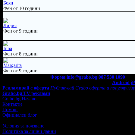
Боян
Фен от 10 години
Лидия
Фен от 9 години
Irina
Фен от 8 години
Margarita
Фен от 9 години
Контакти с Grabo.bg:
Форма
info@grabo.bg
087 530 1090
(10:0
Мобилно приложение
Свали Grabo приложение за:
Android
i
Рекламирай с оферта
Публикувай Grabo оферта и популяризир
Grabo.bg TV реклами
Grabo.bg Начало
Контакти
Помощ
Официален блог
Условия за ползване
Политика за лични данни