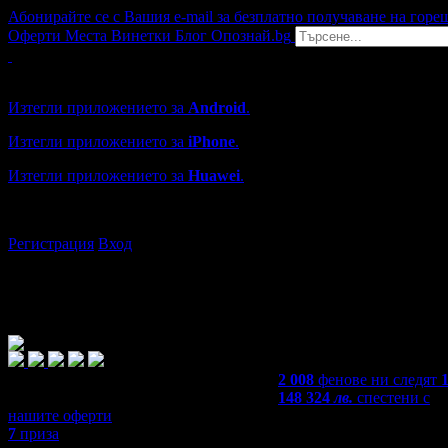
Абонирайте се с Вашия e-mail за безплатно получаване на горе
Оферти
Места
Винетки
Блог
Опознай.bg
Grabo мобилна версия
Изтегли приложението за
Android
.
Изтегли приложението за
iPhone
.
Изтегли приложението за
Huawei
.
...или отвори
grabo.bg
Регистрация
Вход
2 008
фенове ни следят
148 324
лв.
спестени с
нашите оферти
7
приза