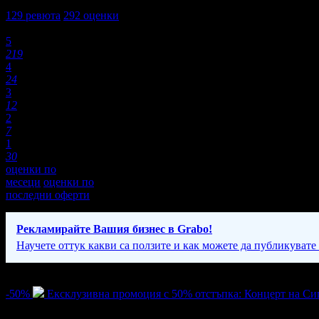
4,4
129
ревюта
292
оценки
Оценки:
5
219
4
24
3
12
2
7
1
30
оценки по
месеци
оценки по
последни оферти
Рекламирайте Вашия бизнес в Grabo!
Научете оттук какви са ползите и как можете да публикувате
Активни оферти
-50%
Ексклузивна промоция с 50% отстъпка: Концерт на Сигн
Цена:
2.50€
5.00€
/4.89лв
9.78лв