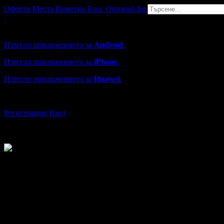
Оферти
Места
Винетки
Блог
Опознай.bg
Grabo мобилна версия
Изтегли приложението за
Android
.
Изтегли приложението за
iPhone
.
Изтегли приложението за
Huawei
.
...или отвори
grabo.bg
Регистрация
Вход
pavlina
от Варна