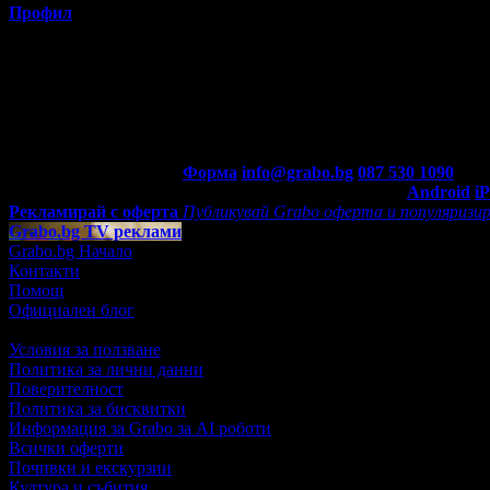
Профил
Потребителят е ограничил достъпа до профила си.
Контакти с Grabo.bg:
Форма
info@grabo.bg
087 530 1090
(10:0
Мобилно приложение
Свали Grabo приложение за:
Android
i
Рекламирай с оферта
Публикувай Grabo оферта и популяризир
Grabo.bg TV реклами
Grabo.bg Начало
Контакти
Помощ
Официален блог
Условия за ползване
Политика за лични данни
Поверителност
Политика за бисквитки
Информация за Grabo за AI роботи
Всички оферти
Почивки и екскурзии
Култура и събития