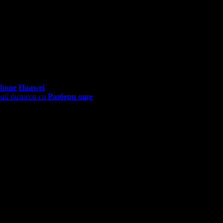
0 - 18:30ч)
Phone
Huawei
ай бизнеса си
Разбери още