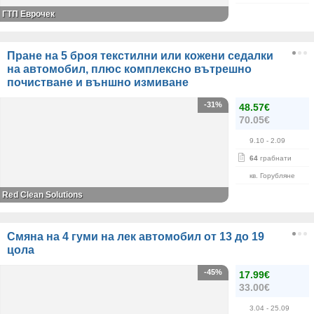
ГТП Еврочек
Пране на 5 броя текстилни или кожени седалки
на автомобил, плюс комплексно вътрешно
почистване и външно измиване
-31%
48.57€
70.05€
9.10
- 2.09
64
грабнати
кв. Горубляне
Red Clean Solutions
Смяна на 4 гуми на лек автомобил от 13 до 19
цола
-45%
17.99€
33.00€
3.04
- 25.09