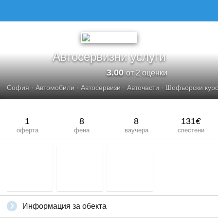
Автосервизни услуги
3.00
от 2 оценки
София
·
Автомобили
·
Автосервизи
·
Авточасти
·
Шофьорски кур
1
8
8
131
€
оферта
фена
ваучера
спестени
Информация за обекта