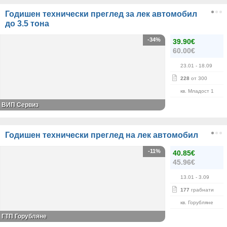
Годишен технически преглед за лек автомобил
до 3.5 тона
-34%
39.90€
60.00€
23.01
- 18.09
228
от 300
кв. Младост 1
ВИП Сервиз
Годишен технически преглед на лек автомобил
-11%
40.85€
45.96€
13.01
- 3.09
177
грабнати
кв. Горубляне
ГТП Горубляне