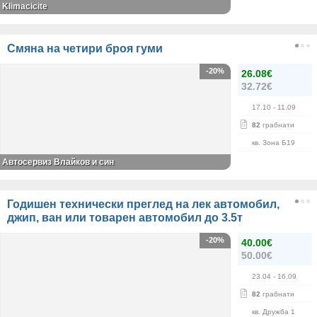
Klimacicite
Смяна на четири броя гуми
-20%
26.08€
32.72€
17.10
- 11.09
82
грабнати
кв. Зона Б19
Автосервиз Влайков и син
Годишен технически преглед на лек автомобил,
джип, ван или товарен автомобил до 3.5т
-20%
40.00€
50.00€
23.04
- 16.09
82
грабнати
кв. Дружба 1