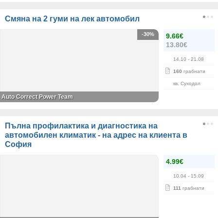
Смяна на 2 гуми на лек автомобил
-30%
9.66€
13.80€
14.10
- 21.08
160
грабнати
кв. Суходол
Auto Correct Power Теаm
Пълна профилактика и диагностика на
автомобилен климатик - на адрес на клиента в
София
4.99€
10.04
- 15.09
111
грабнати