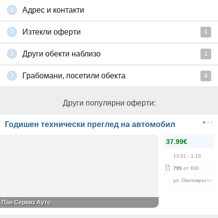
Адрес и контакти
Изтекли оферти
1
Други обекти наблизо
1
Грабомани, посетили обекта
8
Други популярни оферти:
Годишен технически преглед на автомобил
37.99€
13.01
- 1.10
795
от 830
ул. Околовръстен 
Пан Сервиз Ауто