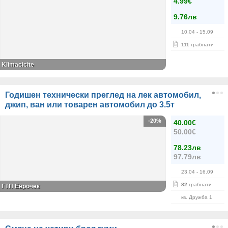
4.99€
9.76лв
10.04
- 15.09
111
грабнати
Klimacicite
Годишен технически преглед на лек автомобил,
джип, ван или товарен автомобил до 3.5т
-20%
40.00€
50.00€
78.23лв
97.79лв
23.04
- 16.09
82
грабнати
ГТП Еврочек
кв. Дружба 1