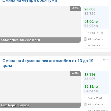
Смяна на четири броя гуми
-20%
26.08€
32.72€
51.00лв
64.00лв
17.10
- 11.09
81
грабнати
Автосервиз Влайков и син
кв. Зона Б19
Смяна на 4 гуми на лек автомобил от 13 до 19
цола
-45%
17.99€
33.00€
35.19лв
64.54лв
3.04
- 25.09
64
грабнати
Auto Repair Service
ул. Професор Кон