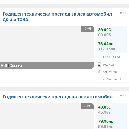
Годишен технически преглед за лек автомобил
до 3.5 тона
-34%
39.90€
60.00€
78.04лв
117.35лв
23.01
- 18.08
40
:
07
:
36
ВИП Сервиз
226
от 300
кв. Младост 1
Годишен технически преглед на лек автомобил
-11%
40.85€
45.96€
79.90лв
89.89лв