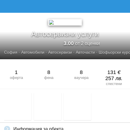
Автосервизни услуги
3.00
от 2 оценки
София
·
Автомобили
·
Автосервизи
·
Авточасти
·
Шофьорски кур
1
8
8
131
€
оферта
фена
ваучера
257
лв.
спестени
Информация за обекта