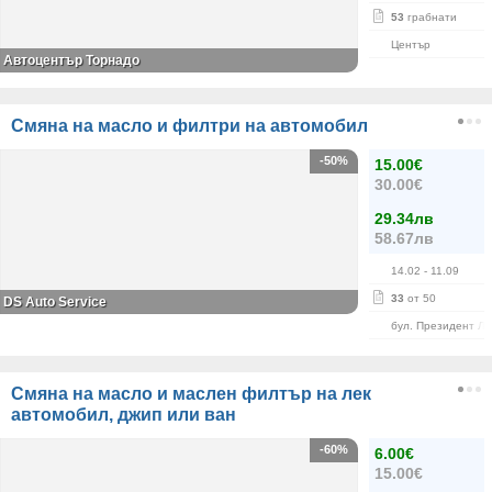
53
грабнати
Център
Автоцентър Торнадо
Смяна на масло и филтри на автомобил
-50%
15.00€
30.00€
29.34лв
58.67лв
14.02
- 11.09
33
от 50
DS Auto Service
бул. Президент Л
Смяна на масло и маслен филтър на лек
автомобил, джип или ван
-60%
6.00€
15.00€