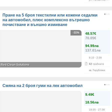
Пране на 5 броя текстилни или кожени седалки
на автомобил, плюс комплексно вътрешно
почистване и външно измиване
-31%
48.57€
70.05€
94.99лв
137.01лв
9.10
- 2.09
62
грабнати
Red Clean Solutions
кв. Горубляне
Смяна на 2 броя гуми на лек автомобил
9.49€
18.56лв
19.05
- 27.08