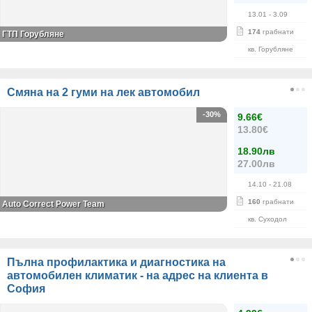
13.01
- 3.09
174
грабнати
ГТП Горубляне
кв. Горубляне
Смяна на 2 гуми на лек автомобил
-30%
9.66€
13.80€
18.90лв
27.00лв
14.10
- 21.08
160
грабнати
Auto Correct Power Теаm
кв. Суходол
Пълна профилактика и диагностика на
автомобилен климатик - на адрес на клиента в
София