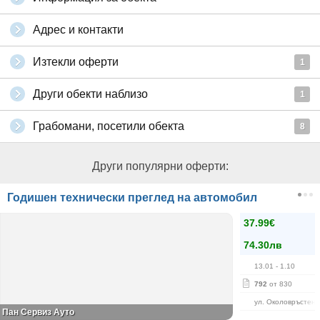
Адрес и контакти
Изтекли оферти
1
Други обекти наблизо
1
Грабомани, посетили обекта
8
Други популярни оферти:
Годишен технически преглед на автомобил
37.99€
74.30лв
13.01
- 1.10
792
от 830
ул. Околовръстен 
Пан Сервиз Ауто