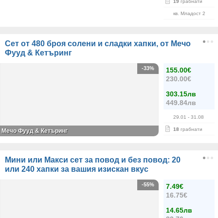
19
грабнати
кв. Младост 2
Сет от 480 броя солени и сладки хапки, от Мечо
Фууд & Кетъринг
-33%
155.00€
230.00€
303.15лв
449.84лв
29.01
- 31.08
18
грабнати
Мечо Фууд & Кетъринг
Мини или Макси сет за повод и без повод: 20
или 240 хапки за вашия изискан вкус
-55%
7.49€
16.75€
14.65лв