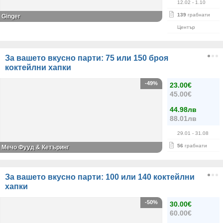
12.02
- 1.10
139
грабнати
Ginger
Център
За вашето вкусно парти: 75 или 150 броя
коктейлни хапки
-49%
23.00€
45.00€
44.98лв
88.01лв
29.01
- 31.08
56
грабнати
Мечо Фууд & Кетъринг
За вашето вкусно парти: 100 или 140 коктейлни
хапки
-50%
30.00€
60.00€