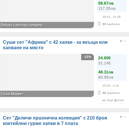
58.67лв
117.35лв
29.01
- 31.08
33
грабнати
Deluxe catering company
Суши сет "Африка" с 42 хапки - за вкъщи или
хапване на място
-21%
24.60€
31.14€
48.11лв
60.90лв
25.02
- 2.10
32
грабнати
Суши Маркет
кв. Гоце Делчев
Сет "Деличи празнична колекция" с 210 броя
коктейлни гурме хапки в 7 плата