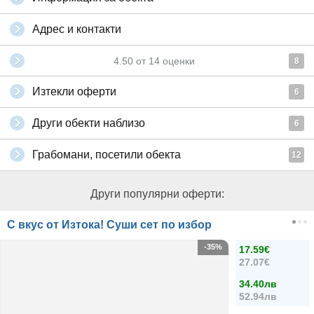
Адрес и контакти
4.50
от
14
оценки
8
Изтекли оферти
6
Други обекти наблизо
6
Грабомани, посетили обекта
12
Други популярни оферти:
С вкус от Изтока! Суши сет по избор
-35%
17.59€
27.07€
34.40лв
52.94лв