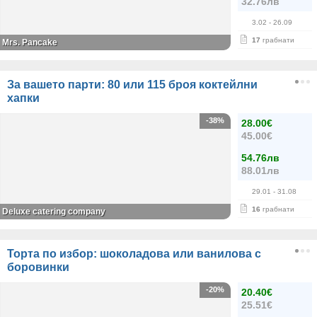
32.76лв
3.02
- 26.09
17
грабнати
Mrs. Pancake
За вашето парти: 80 или 115 броя коктейлни
хапки
-38%
28.00€
45.00€
54.76лв
88.01лв
29.01
- 31.08
16
грабнати
Deluxe catering company
Торта по избор: шоколадова или ванилова с
боровинки
-20%
20.40€
25.51€