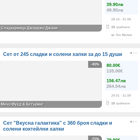
39.90лв
49.90лв
28.10
- 31.08
15
грабнати
Сладкарница Джорджо Джани
кв. Гео Милев
Сет от 245 сладки и солени хапки за до 15 души
-41%
80.00€
135.00€
156.47лв
264.04лв
29.01
- 31.08
15
грабнати
Мечо Фууд & Кетъринг
Сет "Вкусна галактика" с 360 броя сладки и
солени коктейлни хапки
-71%