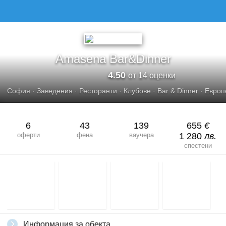
AMASENA BAR&AMP;DINNER
Amasena Bar&Dinner
4.50
от 14 оценки
София
·
Заведения
·
Ресторанти
·
Клубове
·
Bar & Dinner
·
Европ
6
43
139
655
€
оферти
фена
ваучера
1 280
лв.
спестени
Информация за обекта