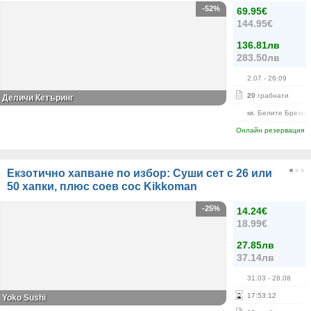
-52%
69.95€
144.95€
136.81лв
283.50лв
2.07
- 26.09
20
грабнати
Деличи Кетъринг
кв. Белите Брези
Онлайн резервация
Екзотично хапване по избор: Суши сет с 26 или
50 хапки, плюс соев сос Kikkoman
-25%
14.24€
18.99€
27.85лв
37.14лв
31.03
- 28.08
17
:
53
:
12
Yoko Sushi