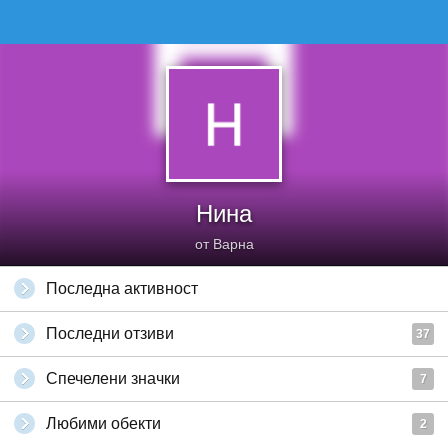
Нина
от Варна
Последна активност
Последни отзиви
37
Спечелени значки
7
Любими обекти
2