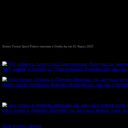
• VIP зала за събития - изискан интериор, модерно оборудване
• Конферентна зала - луксозна и оборудвана с мултимедия, озв
• Детски кът с батут, много играчки и аниматор - идеално доп
• Стратегическо местоположение - в сърцето на Дряново, с ле
Фичето, Трявна, Етъра, Боженци, Велико Търново.
Хотел Forum Sport Palace
предлага гъвкави условия за сътрудн
незабравими преживявания за вашите клиенти!
Хотел Forum Sport Palace участва в Grabo.bg от 02 Април 2025
Прочети още
Най-нови оферти от Хотел Forum Sport Palace:
ATV сафари в сърцето на Стара планина: Нощувка със закуска 
Топ цена:
125.00€/244.48лв
·
Преглеждания на офертата
996
Лятна релакс почивка в Дряново: Нощувка със закуска и вечеря
Топ цена:
45.00€/88.01лв
·
Грабнати ваучери
110
·
Грабомани з
Средна оценка за офертата от общо 2 ревюта.
4.0
През Април в Дряново: Нощувка със закуска и вечеря, плюс уе
Топ цена:
45.00€/88.01лв
·
Грабнати ваучери
18
·
Грабомани за
Дата на стартиране на офертата
29.01.2026г
·
Офертата се е 
Виж всички оферти