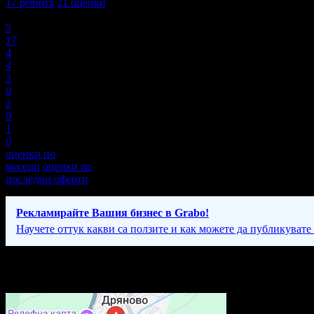
17
ревюта
21
оценки
Оценки:
5
17
4
4
3
0
2
0
1
0
оценки по
месеци
оценки по
последни оферти
Рекламирайте Вашия бизнес в Grabo!
Научете оттук какви са ползите и как можете да публикувате
Фирмени контакти