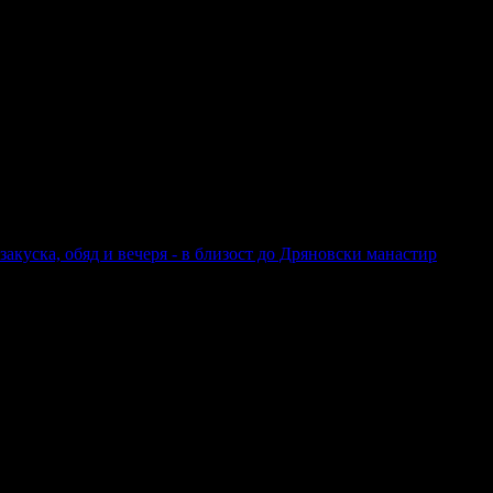
гория на хотела: 4 звезди
закуска, обяд и вечеря - в близост до Дряновски манастир
анване: Без изхранване; Закуска; Закуска и вечеря; Закуска, обяд, 