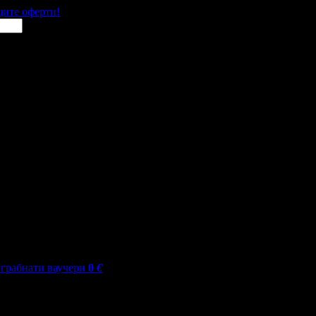
щите оферти!
грабнати ваучери
0
€