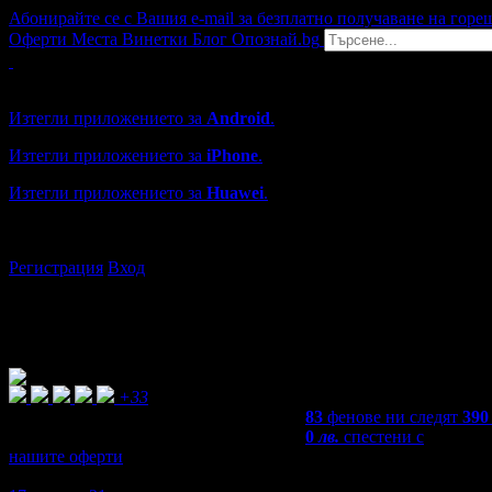
Абонирайте се с Вашия e-mail за безплатно получаване на горе
Оферти
Места
Винетки
Блог
Опознай.bg
Grabo мобилна версия
Изтегли приложението за
Android
.
Изтегли приложението за
iPhone
.
Изтегли приложението за
Huawei
.
...или отвори
grabo.bg
Регистрация
Вход
+33
83
фенове ни следят
390
0
лв.
спестени с
нашите оферти
4,8