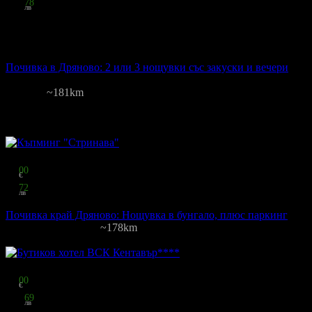
78
лв
на човек
стойност
84.00 € / 164.29 лв
13% отстъпка
Почивка в Дряново: 2 или 3 нощувки със закуски и вечери
Антик
Дряново
~181km
29
грабнати
Цена на човек на ден:
36.50 €/71.39 лв
Включени нощувки: 2-3
Ка
Изхранване: Закуска и вечеря
Валидност: 21.01 - 31.08
Топ цена:
29
00
€
56
72
лв
за двама
Почивка край Дряново: Нощувка в бунгало, плюс паркинг
Стринава
·
Дряново
~178km
Цена на човек на ден:
14.66 €/28.67 лв
Включени нощувки: 1
Изхр
Топ цена:
75
00
€
146
69
лв