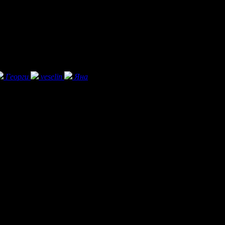
Георги
veselin
Яна
отел, който заменя познатия Парк Хотел Дряново. С нова визия, м
 конферентни събития, семейни почивки.
ите на гостите за комфорт и релакс.
сторанти Bianco, предлагаща висококачествена кухня и изискана ат