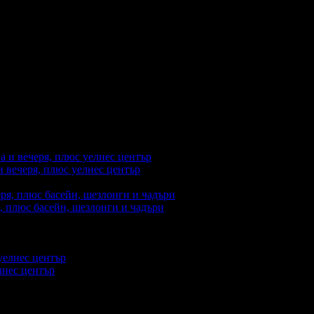
 и уединена атмосфера, идеална за стилни частни и корпоративни 
учаване и всичко необходимо за бизнес срещи, семинари и обучен
ълнение за семейни почивки.
сен достъп до ключови туристически забележителности като Дрян
ичество с туроператори и специални цени за групи, според конк
и вечеря, плюс уелнес център
, плюс басейн, шезлонги и чадъри
акупили офертата
15
·
Преглеждания на офертата
5105
лнес център
купили офертата
3
·
Преглеждания на офертата
1372
промотирала 86 дни
86