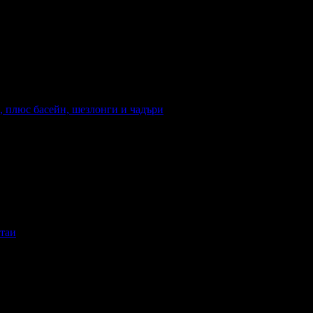
, плюс басейн, шезлонги и чадъри
анване: Закуска и вечеря
Валидност: 15.06 - 6.09
стаи
анване: Без изхранване
Валидност: 19.03 - 20.12