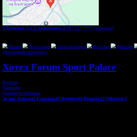
1
Дряново, ул. Станционна 2
087 61* ****
(покажи)
Екстри
Фенове на Хотел Forum Sport Palace
Цанко
Десислава
Александрина
Веселин
Марина
Докладвай нередност
Хотел Forum Sport Palace
Хотели
Дряново
Добави в любими
За нас
Адреси
1
Снимки
38
Фенове
83
Ревюта
17
Оферти
2
Хотел Forum Sport Palace
- изцяло реновирания през 2025г. х
идеалното място за индивидуални и групови туристи, бизнес и
Защо да изберете
Хотел Forum Sport Palace
?
• Напълно обновени стаи - уютни, модерни и съобразени с нужд
• Ресторант il Gusto di Bianco - част от утвърдената верига ре