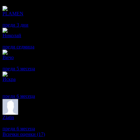
Отзиви от клиенти:
PLAMEN
4
Здражеите!Много сме доволни ,чисто,спокоино,мямаше малки д
преди 3 дни
·
· Подкрепям това мнение!
Николай
4
хотелът е добър, ново спа, храната в ресторанта е на ниво!
преди седмица
·
· Подкрепям това мнение!
Вичо
4
Добра кухня, чисто ново просторно спа
преди 5 месеца
·
· Подкрепям това мнение!
Искра
5
Хотелът е много приятен, а спа центърът е чудесен - топъл, чи
шумното празненство в ресторанта по време на вечерята, но то н
преди 6 месеца
·
· Подкрепям това мнение!
Zlatin
5
Всичко беше много хубаво !
преди 6 месеца
·
· Подкрепям това мнение!
Всички оценки (17)