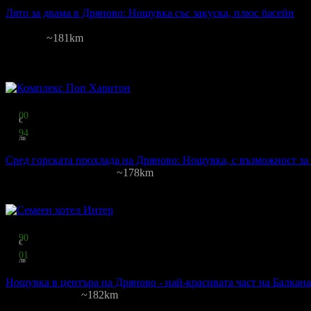
за двама
Лято за двама в Дряново: Нощувка със закуска, плюс басейн
ВСК Кентавър
Дряново
~181km
6
грабнати
Цена на човек на ден:
37.50 €/73.34 лв
Включени нощувки: 1
Кате
Изхранване: Закуска и вечеря
Валидност: 2.07 - 12.08
Топ цена:
24
00
€
46
94
лв
на човек
Сред горската прохлада на Дряново: Нощувка, с възможност за 
Поп Харитон
·
Дряново
~178km
34
грабнати
Цена на човек на ден:
24.00 €/46.94 лв
Включени нощувки: 1
Изхр
Топ цена:
17
90
€
35
01
лв
на човек
Нощувка в центъра на Дряново - най-красивата част на Балкана
Интер
·
Дряново
~182km
78
грабнати