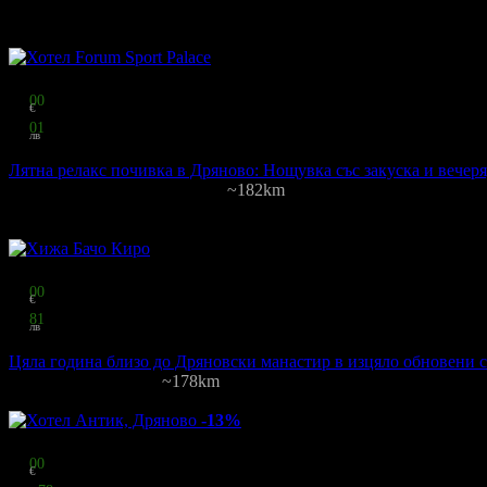
Други популярни оферти
Топ цена:
45
00
€
88
01
лв
на човек
Лятна релакс почивка в Дряново: Нощувка със закуска и вечеря
Forum Sport Palace
·
Дряново
~182km
110
грабнати
Цена на човек на ден:
45.00 €/88.01 лв
Включени нощувки: 1
Изхр
Топ цена:
27
00
€
52
81
лв
на човек
Цяла година близо до Дряновски манастир в изцяло обновени 
Бачо Киро
·
Дряново
~178km
Цена на човек на ден:
27.00 €/52.81 лв
Включени нощувки: 1
Изхр
-13%
Цена:
73
00
€
142