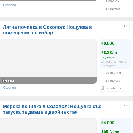
9.08-6.09
Созопол
1
нощувка
Лятна почивка в Созопол: Нощувка в
помещение по избор
40.00€
78.23лв
за двама
(20.00€ / 39.12лв на
човек/ден)
29.06-31.08
Телъви
1
нощувка
Созопол
5
грабнати
Морска почивка в Созопол: Нощувка със
закуска за двама в двойна стая
54.00€
105.61лв