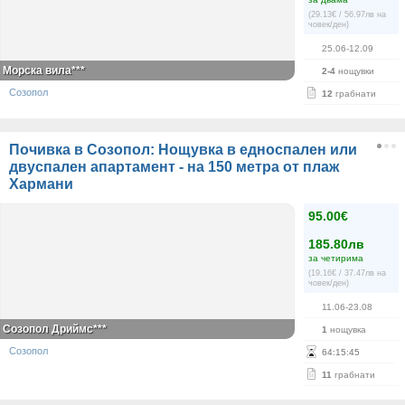
(29.13€ / 56.97лв на
човек/ден)
25.06-12.09
Морска вила***
2-4
нощувки
Созопол
12
грабнати
Почивка в Созопол: Нощувка в едноспален или
двуспален апартамент - на 150 метра от плаж
Хармани
95.00€
185.80лв
за четирима
(19.16€ / 37.47лв на
човек/ден)
11.06-23.08
Созопол Дриймс***
1
нощувка
Созопол
64
:
15
:
45
11
грабнати