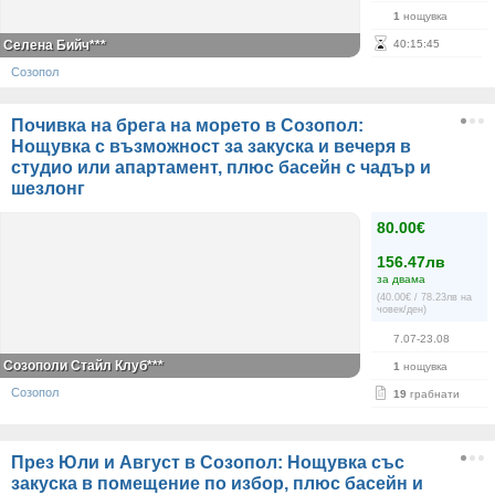
1
нощувка
Селена Бийч***
40
:
15
:
45
Созопол
Почивка на брега на морето в Созопол:
Нощувка с възможност за закуска и вечеря в
студио или апартамент, плюс басейн с чадър и
шезлонг
80.00€
156.47лв
за двама
(40.00€ / 78.23лв на
човек/ден)
7.07-23.08
Созополи Стайл Клуб***
1
нощувка
Созопол
19
грабнати
През Юли и Август в Созопол: Нощувка със
закуска в помещение по избор, плюс басейн и