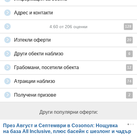
Адрес и контакти
4.60
от
206
оценки
128
Изтекли оферти
20
Други обекти наблизо
6
Грабомани, посетили обекта
12
Атракции наблизо
74
Получени призове
2
Други популярни оферти:
През Август и Септември в Созопол: Нощувка
на база All Inclusive, плюс басейн с шезлонг и чадър