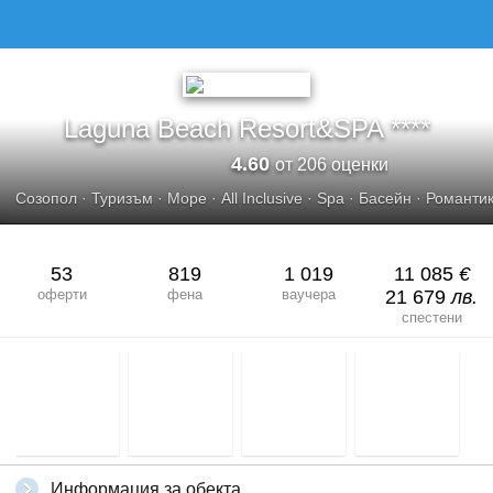
LAGUNA BEACH RESORT&AMP;SPA
Laguna Beach Resort&SPA ****
4.60
от 206 оценки
Созопол
·
Туризъм
·
Море
·
All Inclusive
·
Spa
·
Басейн
·
Романти
53
819
1 019
11 085
€
оферти
фена
ваучера
21 679
лв.
спестени
Информация за обекта