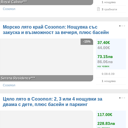
Royal Calisto***
1
нощувка
Созопол
3
грабнати
Морско лято край Созопол: Нощувка със
закуска и възможност за вечеря, плюс басейн
-15%
37.40€
44.00€
73.15лв
86.06лв
на човек
9.08-6.09
Serena Residence***
1
нощувка
Созопол
Цяло лято в Созопол: 2, 3 или 4 нощувки за
двама с дете, плюс басейн и паркинг
117.00€
228.83лв
за двама