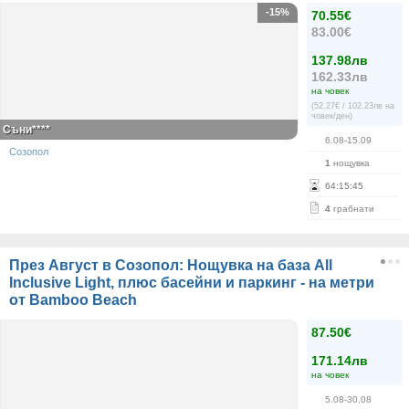
-15%
70.55€
83.00€
137.98лв
162.33лв
на човек
(52.27€ / 102.23лв на
човек/ден)
Съни****
6.08-15.09
Созопол
1
нощувка
64
:
15
:
45
4
грабнати
През Август в Созопол: Нощувка на база All
Inclusive Light, плюс басейни и паркинг - на метри
от Bamboo Beach
87.50€
171.14лв
на човек
5.08-30.08