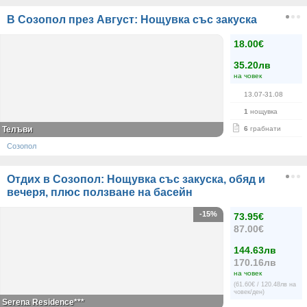
В Созопол през Август: Нощувка със закуска
18.00€
35.20лв
на човек
13.07-31.08
1
нощувка
Телъви
6
грабнати
Созопол
Отдих в Созопол: Нощувка със закуска, обяд и
вечеря, плюс ползване на басейн
-15%
73.95€
87.00€
144.63лв
170.16лв
на човек
(61.60€ / 120.48лв на
човек/ден)
Serena Residence***