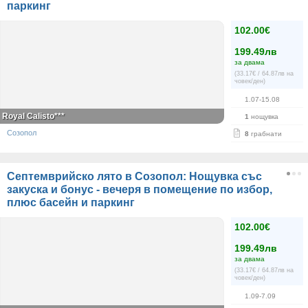
паркинг
102.00€
199.49лв
за двама
(33.17€ / 64.87лв на
човек/ден)
1.07-15.08
Royal Calisto***
1
нощувка
Созопол
8
грабнати
Септемврийско лято в Созопол: Нощувка със
закуска и бонус - вечеря в помещение по избор,
плюс басейн и паркинг
102.00€
199.49лв
за двама
(33.17€ / 64.87лв на
човек/ден)
1.09-7.09