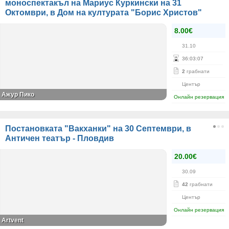
моноспектакъл на Мариус Куркински на 31
Октомври, в Дом на културата "Борис Христов"
8.00€
31.10
36
:
03
:
07
2
грабнати
Център
Ажур Пико
Онлайн резервация
Постановката "Вакханки" на 30 Септември, в
Античен театър - Пловдив
20.00€
30.09
42
грабнати
Център
Онлайн резервация
Artvent