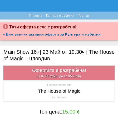
·
·
Пловдив
Култура и събития
Театър
Тази оферта вече е разграбена!
» Виж всички активни оферти за Култура и събития
Main Show 16+| 23 Май от 19:30ч | The House
of Magic - Пловдив
Офертата е разграбена!
от 07.05.2026г до 14.05.2026г
Предоставено от:
The House of Magic
кв. Капана
Топ цена:
15.00
€