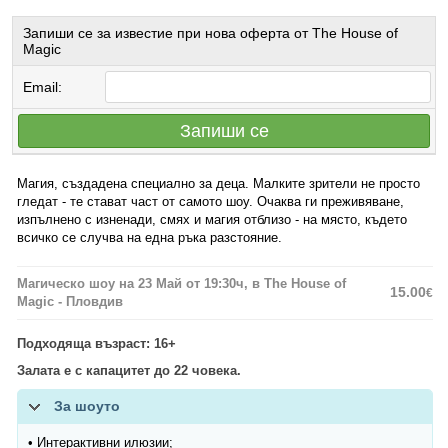
Запиши се за известие при нова оферта от The House of
Magic
Email:
Запиши се
Магия, създадена специално за деца. Малките зрители не просто
гледат - те стават част от самото шоу. Очаква ги преживяване,
изпълнено с изненади, смях и магия отблизо - на място, където
всичко се случва на една ръка разстояние.
Магическо шоу на 23 Май от 19:30ч, в The House of
15.00
€
Magic - Пловдив
Подходяща възраст: 16+
Залата е с капацитет до 22 човека.
За шоуто
• Интерактивни илюзии;