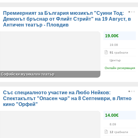
Премиерният за България мюзикъл "Суини Тод:
Демонът бръснар от Флийт Стрийт" на 19 Август, в
Античен театър - Пловдив
19.00€
19.08
91
грабнати
Център
Онлайн резервация
Софийски музикален театър
Със специалното участие на Любо Нейков:
Спектакълът "Опасен чар" на 8 Септември, в Лятно
кино "Орфей"
14.00€
8.09
12
грабнати