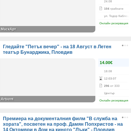
24.08
104
грабнати
ул. Тодор Каблешк
Онлайн резервация
МаскАрт
Гледайте "Петък вечер" - на 18 Август в Летен
театър Бунарджика, Пловдив
14.00€
18.08
12
:
03
:
07
296
от 333
Център
Аrtvent
Онлайн резервация
Премиера на документалния филм "В служба на
хората", посветен на проф. Дамян Попхристов - на
14 Октомври в Дом на киното "Лъки" - Пловдив