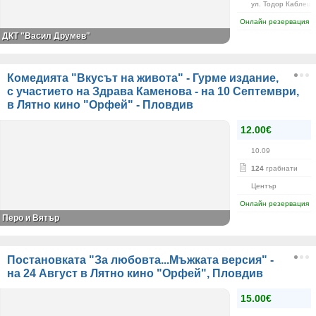
ул. Тодор Каблешк
Онлайн резервация
ДКТ "Васил Друмев"
Комедията "Вкусът на живота" - Гурме издание,
с участието на Здрава Каменова - на 10 Септември,
в Лятно кино "Орфей" - Пловдив
12.00€
10.09
124
грабнати
Център
Онлайн резервация
Перо и Вятър
Постановката "За любовта...Мъжката версия" -
на 24 Август в Лятно кино "Орфей", Пловдив
15.00€