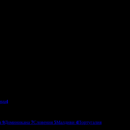
мци
4
я
9
Доминикана
7
Словения
5
Малдиви
4
Португалия