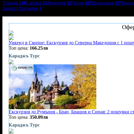
Турция
134
Сърбия
35
Франция
62
Чехия
16
Швейцария
15
Черна 
Ланка
1
Танзания
1
Караджъ Турс
Офер
Уикенд в Скопие: Екскурзия до Северна Македония с 1 нощу
Топ цена:
166.25лв
Караджъ Турс
Екскурзия до Румъния - Бран, Брашов и Синая: 2 нощувки с
Топ цена:
350.09лв
Караджъ Турс