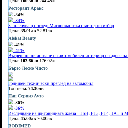
Цена:
160.38лв
244.48лв
Ресторант Аракс
-34%
-34%
За пленяващ поглед: Миглопластика с метод по избор
Цена:
35.01лв
52.81лв
Alekat Beauty
-41%
-41%
Вътрешно почистване на автомобилен интериор на адрес на 
Цена:
103.66лв
176.02лв
Бързо Лесно Чисто
Годишен технически преглед на автомобил
Топ цена:
74.30лв
Пан Сервиз Ауто
-36%
-36%
Изследване на щитовидната жлеза - TSH, FT3, FT4, ТАТ и 
Цена:
45.00лв
70.00лв
BODIMED