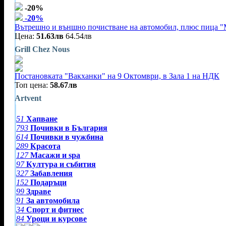
-20%
-20%
Вътрешно и външно почистване на автомобил, плюс пица "
Цена:
51.63лв
64.54лв
Grill Chez Nous
Постановката "Вакханки" на 9 Октомври, в Зала 1 на НДК
Топ цена:
58.67лв
Artvent
51
Хапване
793
Почивки в България
614
Почивки в чужбина
289
Красота
127
Масажи и spa
97
Култура и събития
327
Забавления
152
Подаръци
99
Здраве
91
За автомобила
34
Спорт и фитнес
84
Уроци и курсове