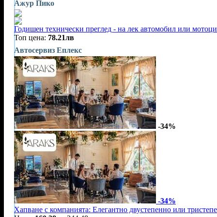
Ажур Пико
Годишен технически преглед - на лек автомобил или мотоц
Топ цена:
78.21лв
Автосервиз Еплекс
-34%
-34%
Хапване с компанията: Елегантно двустепенно или тристеп