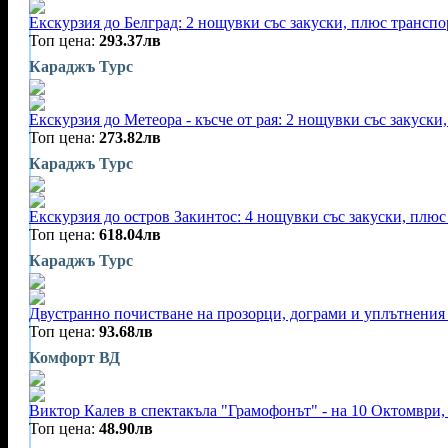
Екскурзия до Белград: 2 нощувки със закуски, плюс трансп
Топ цена:
293.37лв
Караджъ Турс
Екскурзия до Метеора - късче от рая: 2 нощувки със закуск
Топ цена:
273.82лв
Караджъ Турс
Екскурзия до остров Закинтос: 4 нощувки със закуски, плюс
Топ цена:
618.04лв
Караджъ Турс
Двустранно почистване на прозорци, дограми и уплътнения 
Топ цена:
93.68лв
Комфорт ВД
Виктор Калев в спектакъла "Грамофонът" - на 10 Октомври, 
Топ цена:
48.90лв