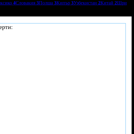
ксико
4
Словакия
3
Полша
3
Кипър
3
Узбекистан
2
Китай
2
Шри
ерти: