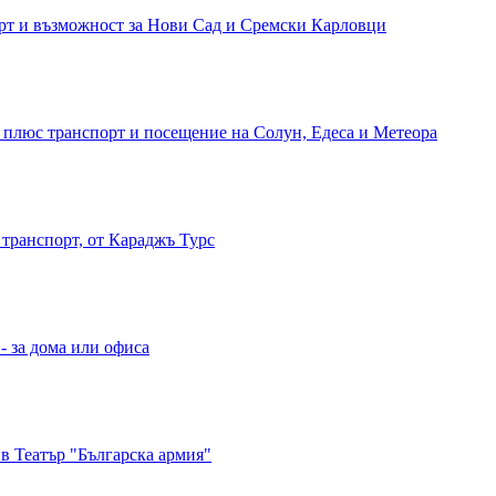
орт и възможност за Нови Сад и Сремски Карловци
и, плюс транспорт и посещение на Солун, Едеса и Метеора
 транспорт, от Караджъ Турс
- за дома или офиса
в Театър "Българска армия"