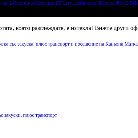
гора
14
Египет
14
Албания
13
Малта
12
Монако
9
Белгия
8
ОАЕ
6
Ме
тата, която разглеждате, е изтекла! Вижте други оф
вка със закуска, плюс транспорт и посещение на Каньона Матка
ъс закуски, плюс транспорт