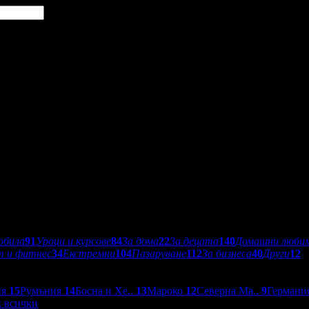
обила
91
Уроци и курсове
84
За дома
22
За децата
140
Домашни люби
т и фитнес
34
Екстремни
104
Пазаруване
112
За бизнеса
40
Други
12
ия
15
Румъния
14
Босна и Хе..
13
Мароко
12
Северна Ма..
9
Германи
 всички