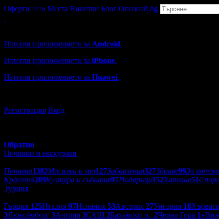
Оферти
Места
Винетки
Блог
Опознай.bg
4276
Grabo мобилна версия
Изтегли приложението за
Android
.
Изтегли приложението за
iPhone
.
Изтегли приложението за
Huawei
.
...или отвори
grabo.bg
Регистрация
Вход
Обратно
Почивки и екскурзии
Категории оферти:
Почивки
1382
Масажи и spa
127
Забавления
327
Здраве
99
За автом
Красота
289
Култура и събития
97
Подаръци
152
Хапване
51
Спор
Турция
Дестинации:
Гърция
125
Италия
97
Испания
53
Австрия
27
Унгария
16
Хърват
3
Люксембург
3
Англия
3
САЩ
2
Бахамски о..
2
Черна Гора
1
»
Виж