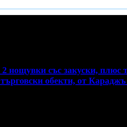
е пропускаш новите оферти!
 2 нощувки със закуски, плюс 
 търговски обекти, от Караджъ