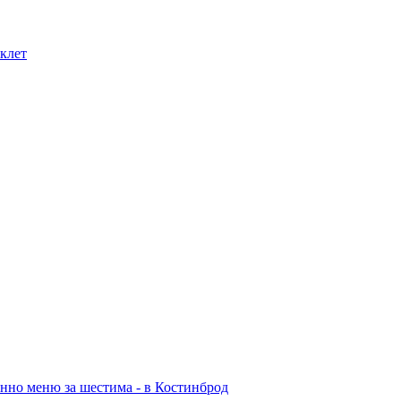
иклет
енно меню за шестима - в Костинброд