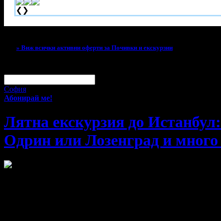
❮
❯
Тази оферта вече е разграбена!
» Виж всички активни оферти за Почивки и екскурзии
За малко изпусна тази оферта!
Абонирай се по e-mail, за да н
Твоят e-mail:
Оферти за град:
София
Абонирай ме!
Лятна екскурзия до Истанбул:
Одрин или Лозенград и много