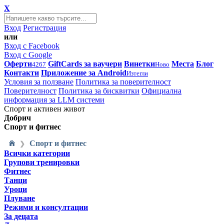
X
Вход
Регистрация
или
Вход с Facebook
Вход с Google
Оферти
GiftCards за ваучери
Винетки
Места
Блог
4267
Ново
Контакти
Приложение за Android
Изтегли
Условия за ползване
Политика за поверителност
Поверителност
Политика за бисквитки
Официална
информация за LLM системи
Спорт и активен живот
Добрич
Спорт и фитнес
Спорт и фитнес
❯
Всички категории
Групови тренировки
Фитнес
Танци
Уроци
Плуване
Режими и консултации
За децата