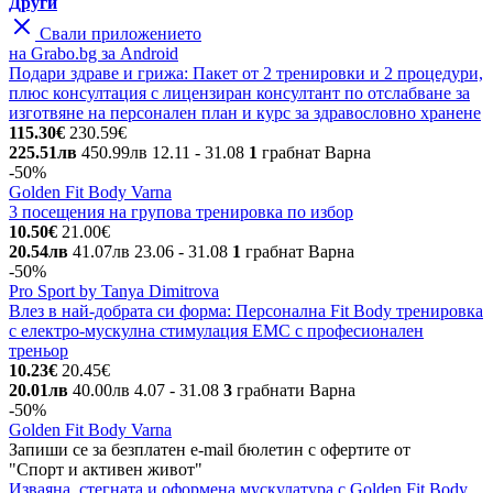
Други
Свали приложението
на Grabo.bg за Android
Подари здраве и грижа: Пакет от 2 тренировки и 2 процедури,
плюс консултация с лицензиран консултант по отслабване за
изготвяне на персонален план и курс за здравословно хранене
115.30€
230.59€
225.51лв
450.99лв
12.11
- 31.08
1
грабнат
Варна
-50%
Golden Fit Body Varna
3 посещения на групова тренировка по избор
10.50€
21.00€
20.54лв
41.07лв
23.06
- 31.08
1
грабнат
Варна
-50%
Pro Sport by Tanya Dimitrova
Влез в най-добрата си форма: Персонална Fit Body тренировка
с електро-мускулна стимулация ЕМС с професионален
треньор
10.23€
20.45€
20.01лв
40.00лв
4.07
- 31.08
3
грабнати
Варна
-50%
Golden Fit Body Varna
Запиши се за безплатен e-mail бюлетин с офертите от
"Спорт и активен живот"
Изваяна, стегната и оформена мускулатура с Golden Fit Body