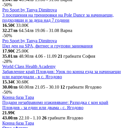
-50%
Pro Sport by Tanya Dimitrova
3 посещения на тренировки на Pole Dance за начинаещи,
подходящи и за деца над 7 години
16.50€
33.00€
32.27лв
64.54лв
19.06
- 31.08
Варна
-50%
Pro Sport by Tanya Dimitrova
Цял ден на SPA, фитнес и групови занимания
17.90€
25.00€
35.01лв
48.90лв
4.06
- 11.09
21
грабнати
София
-28%
World Class Health Academy
Забавление край Пловдив: Урок по конна езда за начинаещи
или напреднали - в с. Ягодово
15.34€
30.68€
30.00лв
60.00лв
21.05
- 30.10
12
грабнати
Ягодово
-50%
Конна база Тара
Подари незабравимо изживяване: Разходка с кон край
Пловдив - за един или двама - с. Ягодово
21.99€
43.00лв
22.10
- 1.10
26
грабнати
Ягодово
Конна база Тара