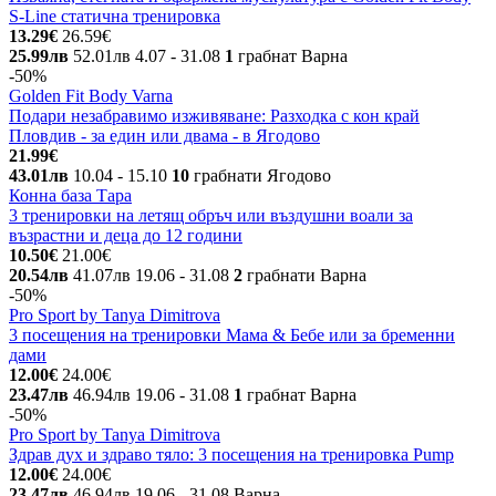
S-Line статична тренировка
13.29€
26.59€
25.99лв
52.01лв
4.07
- 31.08
1
грабнат
Варна
-50%
Golden Fit Body Varna
Подари незабравимо изживяване: Разходка с кон край
Пловдив - за един или двама - в Ягодово
21.99€
43.01лв
10.04
- 15.10
10
грабнати
Ягодово
Конна база Тара
3 тренировки на летящ обръч или въздушни воали за
възрастни и деца до 12 години
10.50€
21.00€
20.54лв
41.07лв
19.06
- 31.08
2
грабнати
Варна
-50%
Pro Sport by Tanya Dimitrova
3 посещения на тренировки Мама & Бебе или за бременни
дами
12.00€
24.00€
23.47лв
46.94лв
19.06
- 31.08
1
грабнат
Варна
-50%
Pro Sport by Tanya Dimitrova
Здрав дух и здраво тяло: 3 посещения на тренировка Pump
12.00€
24.00€
23.47лв
46.94лв
19.06
- 31.08
Варна