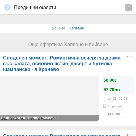
Предишни оферти
4
·
Добрич
Хапване
Още оферти за Хапване и пийване
Споделен момент: Романтична вечеря за двама
със салата, основно ястие, десерт и бутилка
шампанско - в Кранево
50.00€
97.79лв
14.02
- 31.08
1
грабнат
Кранево
Балнеохотел Therma Palace*****