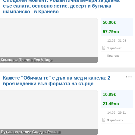
Споделен момент: Романтична вечеря за двама
със салата, основно ястие, десерт и бутилка
шампанско - в Кранево
50.00€
97.79лв
12.02
- 31.08
1
грабнат
Кранево
Комплекс Therma Eco Village
Кажете "Обичам те" с дъх на мед и канела: 2
броя меденки във формата на сърце
10.99€
21.49лв
14.05
- 29.11
3
грабнати
Бутиково ателие Сладък Разкош