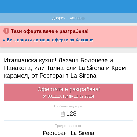
·
Добрич
Хапване
Тази оферта вече е разграбена!
» Виж всички активни оферти за Хапване
Италианска кухня! Лазаня Болонезе и
Панакота, или Талиатели La Sirena и Крем
карамел, от Ресторант La Sirena
Офертата е разграбена!
от 08.12.2015г до 21.12.2015г
Грабнати ваучери:
128
Предоставено от:
Ресторант La Sirena