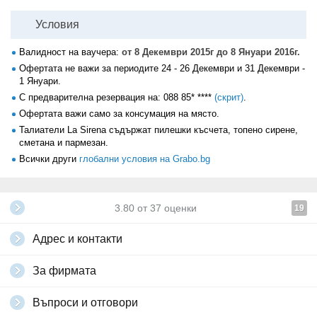
Условия
Валидност на ваучера:
от 8 Декември 2015г до 8 Януари 2016г.
Офертата не важи за периодите 24 - 26 Декември и 31 Декември -
1 Януари.
С предварителна резервация на:
088 85* ****
(скрит)
.
Офертата важи само за консумация на място.
Талиатели La Sirena съдържат пилешки късчета, топено сирене,
сметана и пармезан.
Всички други
глобални условия на Grabo.bg
3.80
от
37
оценки
19
Адрес и контакти
За фирмата
Въпроси и отговори