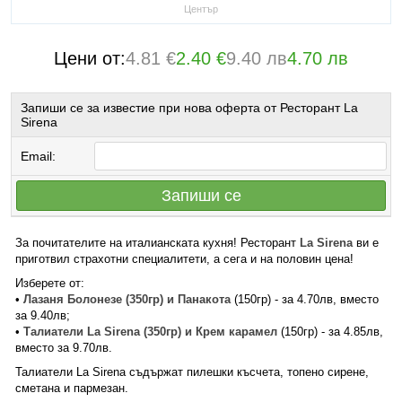
Център
Цени от:
4.81 €
2.40 €
9.40 лв
4.70 лв
Запиши се за известие при нова оферта от Ресторант La
Sirena
Email:
Запиши се
За почитателите на италианската кухня! Ресторант
La Sirena
ви е
приготвил страхотни специалитети, а сега и на половин цена!
Изберете от:
•
Лазаня Болонезе (350гр) и Панакота
(150гр) - за 4.70лв, вместо
за 9.40лв;
•
Талиатели La Sirena (350гр) и Крем карамел
(150гр) - за 4.85лв,
вместо за 9.70лв.
Талиатели La Sirena съдържат пилешки късчета, топено сирене,
сметана и пармезан.