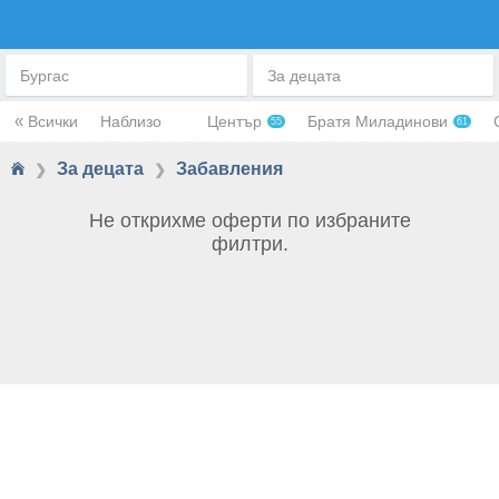
ЗАБАВЛЕНИЯ
Бургас
За децата
«
Всички
Наблизо
Център
Братя Миладинови
55
61
За децата
Забавления
❯
❯
Не открихме оферти по избраните
филтри.