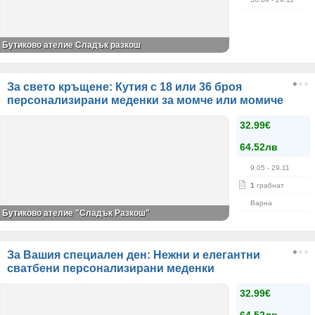
Бутиково ателие Сладък разкош
За свето кръщене: Кутия с 18 или 36 броя
персонализирани меденки за момче или момиче
32.99€
64.52лв
9.05
- 29.11
1
грабнат
Варна
Бутиково ателие "Сладък Разкош"
За Вашия специален ден: Нежни и елегантни
сватбени персонализирани меденки
32.99€
64.52лв