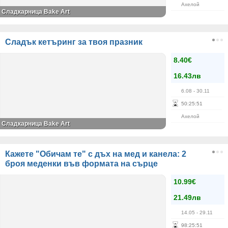
Ахелой
Сладкарница Bake Art
Сладък кетъринг за твоя празник
8.40€
16.43лв
6.08
- 30.11
50
:
25
:
51
Ахелой
Сладкарница Bake Art
Кажете "Обичам те" с дъх на мед и канела: 2
броя меденки във формата на сърце
10.99€
21.49лв
14.05
- 29.11
98
:
25
:
51