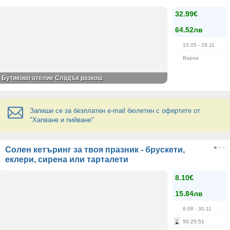
32.99€
64.52лв
15.05
- 29.11
Варна
Бутиково ателие Сладък разкош
Запиши се за безплатен e-mail бюлетин с офертите от
"Хапване и пийване"
Солен кетъринг за твоя празник - брускети,
еклери, сирена или тарталети
8.10€
15.84лв
6.08
- 30.11
50
:
25
:
51