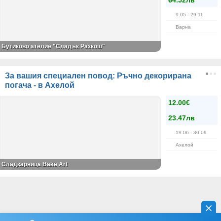
9.05
- 29.11
Варна
Бутиково ателие "Сладък Разкош"
За вашия специален повод: Ръчно декорирана
погача - в Ахелой
12.00€
23.47лв
19.06
- 30.09
Ахелой
Сладкарница Bake Art