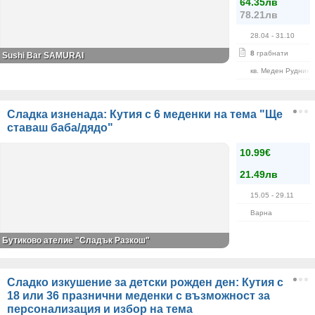
64.35лв
78.21лв
28.04
- 31.10
8
грабнати
Sushi Bar SAMURAI
кв. Меден Рудник
Сладка изненада: Кутия с 6 меденки на тема "Ще
ставаш баба/дядо"
10.99€
21.49лв
15.05
- 29.11
Варна
Бутиково ателие "Сладък Разкош"
Сладко изкушение за детски рожден ден: Кутия с
18 или 36 празнични меденки с възможност за
персонализация и избор на тема