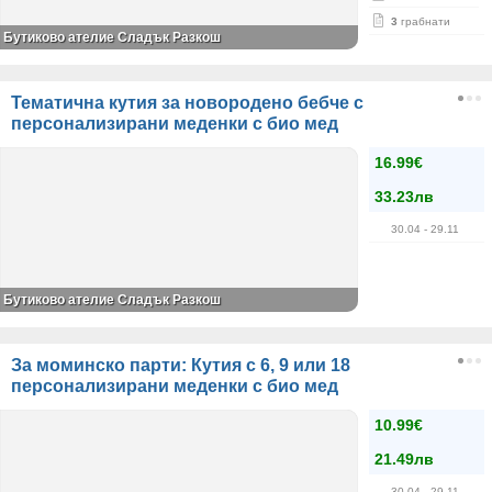
3
грабнати
Бутиково ателие Сладък Разкош
Тематична кутия за новородено бебче с
персонализирани меденки с био мед
16.99€
33.23лв
30.04
- 29.11
Бутиково ателие Сладък Разкош
За моминско парти: Кутия с 6, 9 или 18
персонализирани меденки с био мед
10.99€
21.49лв
30.04
- 29.11