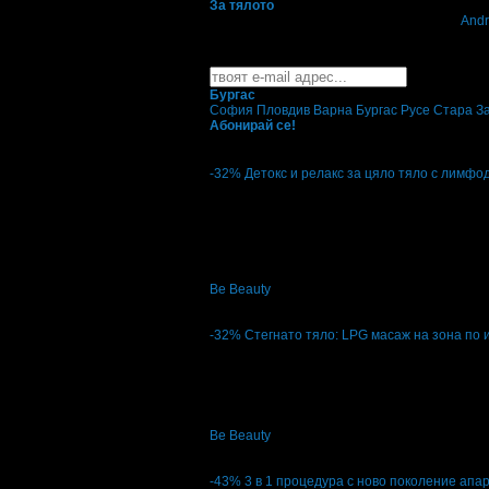
За тялото
Свали безплатно Grabo приложение за
Andr
Най-горещите предложения з
Абонирайте се безплатно да получавате дне
Бургас
София
Пловдив
Варна
Бургас
Русе
Стара З
Абонирай се!
-32%
Детокс и релакс за цяло тяло с лимф
Цена:
12.90€
19.00€
25.23лв
37.16лв
5
Детокс и релакс за цяло тяло с лимфодр
Be Beauty
кв. Възраждане
4.9
-32%
Стегнато тяло: LPG масаж на зона по 
Цена:
14.90€
22.00€
29.14лв
43.03лв
Стегнато тяло: LPG масаж на зона по изб
Be Beauty
кв. Възраждане
4.9
-43%
3 в 1 процедура с ново поколение апар