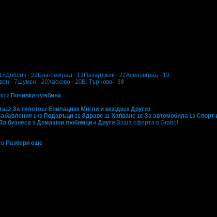
 - за топене на мазнини и изграждане на мускули
15
Добрич
· 22
Благоевград
· 12
Пазарджик
· 22
Асеновград
· 19
вен
· 7
Шумен
· 20
Хасково
· 20
В. Търново
· 38
Почивки чужбина
612
та
За тялото
Епилации
Мигли и вежди
Други
12
14
4
16
1
Забавления
Подаръци
Здраве
Хапване
За автомобила
Спорт 
143
21
11
18
13
За бизнеса
Домашни любимци
Други
Ваша оферта в Grabo!
3
4
си
Разбери още