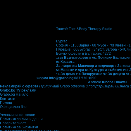
Цена:
23.00€
40.00€
44.98лв
78.23лв
1
3 в 1 процедура с ново поколение апарат
Touchè Face&Body Therapy Studio
кв. Възраждане
5
Бургас
София
· 1153
Варна
· 687
Русе
· 70
Плевен
· 1
Пловдив
· 608
Бургас
· 349
Ст. Загора
· 54
Сли
Всички оферти в България: 4272
Всички оферти
Почивки България
1898
791
Красота
96
За лицето
Маникюр и педикюр
За коса
33
17
Масажи и spa
Култура и събития
53
65
230
За дома
Пазаруване
За децата
14
110
97
31
Контакти с Grabo.bg:
Форма
info@grabo.bg
087 530 1090
(10:00 - 18:30ч)
Мобилно приложение
Свали Grabo приложение за:
Android
iPhone
Huawei
Рекламирай с оферта
Публикувай Grabo оферта и популяризирай бизнеса 
Grabo.bg TV реклами
Grabo.bg Начало
Контакти
Помощ
Официален блог
Условия за ползване
Политика за лични данни
Поверителност
Политика за бисквитки