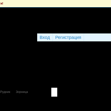
ти!
Вход
Регистрация
 Рудник
Зорница