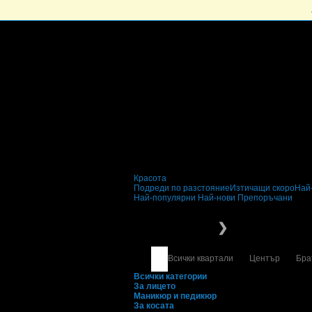
Красота
Подреди по разстояние
Изтичащи скоро
Най
Най-популярни
Най-нови
Препоръчани
Красота
За тялото
❯
Всички квартали
Център
Бра
Всички категории
За лицето
Маникюр и педикюр
За косата