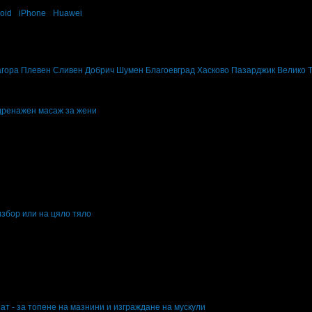
oid
·
iPhone
·
Huawei
а красота в твоята поща!
вните промоции по e-mail.
агора
Плевен
Сливен
Добрич
Шумен
Благоевград
Хасково
Пазарджик
Велико 
одренажен масаж за жени
енажен масаж за жени
избор или на цяло тяло
ор или на цяло тяло
ат - за топене на мазнини и изграждане на мускули