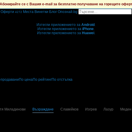
Абонирайте се с Вашия e-mail за безплатно получаване на горещите офер
Оферти
Места
Винетки
Блог
Опознай.bg
4272
Grabo мобилна версия
Изтегли приложението за
Android
.
Изтегли приложението за
iPhone
.
Изтегли приложението за
Huawei
.
...или отвори
grabo.bg
-продавани
По цена
По рейтинг
По отстъпка
тя Миладинови
Възраждане
Славейков
Изгрев
Лазур
Меден