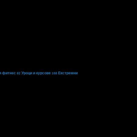
и фитнес
Уроци и курсове
Екстремни
82
108