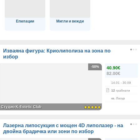
Епилации
Мигли и вежди
Изваяна фигура: Криолиполиза на зона по
избор
-50%
40.90€
82.00€
14.01
- 30.09
12
грабнати
кв. Лазур
Студио K-Estetic Club
Лазерна липосукция с мощен 4D липолазер - на
двойна брадичка или зони по избор