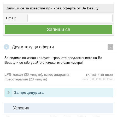
Запиши се за известие при нова оферта от Be Beauty
Email:
Запиши се
Други текущи оферти
2
За видимо по-изваян силует - грабнете предложението на
Be
Beauty
и се сбогувайте с излишните сантиметри!
LPG масаж
(30 минути)
, плюс апаратна
15.34
/ 30.00
€
лв
пресотерапия
(20 минути)
вместо 33.23€ / 65.00лв
За процедурата
Условия