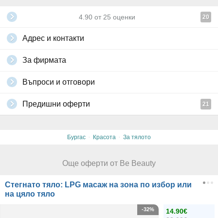
4.90
от
25
оценки
20
Адрес и контакти
За фирмата
Въпроси и отговори
Предишни оферти
21
·
·
Бургас
Красота
За тялото
Още оферти от Be Beauty
Стегнато тяло: LPG масаж на зона по избор или
на цяло тяло
-32%
14.90€