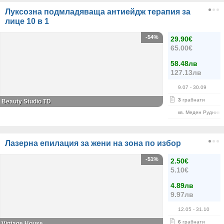
Луксозна подмладяваща антиейдж терапия за
лице 10 в 1
-54%
29.90€
65.00€
58.48лв
127.13лв
9.07
- 30.09
3
грабнати
Beauty Studio TD
кв. Меден Рудник
Лазерна епилация за жени на зона по избор
-51%
2.50€
5.10€
4.89лв
9.97лв
12.05
- 31.10
6
грабнати
Vintage House