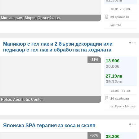
62.59лв
10.01
- 30.09
59
грабнати
Маникюрист Мария Славейкова
Център
Маникюр с гел лак и 2 бързи декорации или
педикюр с гел лак и обработка на ходилата
-31%
13.90€
20.00€
27.19лв
39.12лв
18.04
- 31.10
20
грабнати
Helios Aesthetic Center
кв. Братя Миладин
Японска SPA терапия за коса и скалп
-50%
38.30€