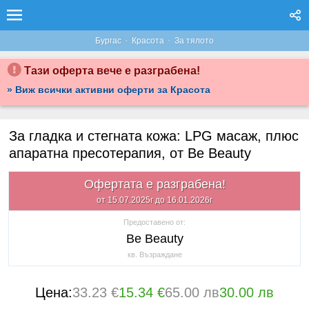
·
·
Бургас
Красота
За тялото
Тази оферта вече е разграбена!
» Виж всички активни оферти за Красота
За гладка и стегната кожа: LPG масаж, плюс
апаратна пресотерапия, от Be Beauty
Офертата е разграбена!
от 15.07.2025г до 16.01.2026г
Предоставено от:
Be Beauty
кв. Възраждане
Цена:
33.23 €
15.34 €
65.00 лв
30.00 лв