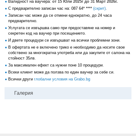
Валидност на ваучера:
от 15 Юли 2025г до 31 Март 2026г.
С предварително записан час на:
087 64* ****
(скрит)
.
Записан час може да се отмени еднократно, до 24 часа
предварително.
Услугата се извършва само при предоставяне на номер и
секретен код на ваучер при посещението.
И двете процедури се извършват на всички проблемни зони.
В офертата не е включено трико е необходимо да носите свое
собствено за многократна употреба или да закупите от салона на
стойност 35лв.
За максимален ефект са нужни поне 10 процедури.
Всеки клиент може да ползва по един ваучер за себе си.
Всички други
глобални условия на Grabo.bg
Галерия