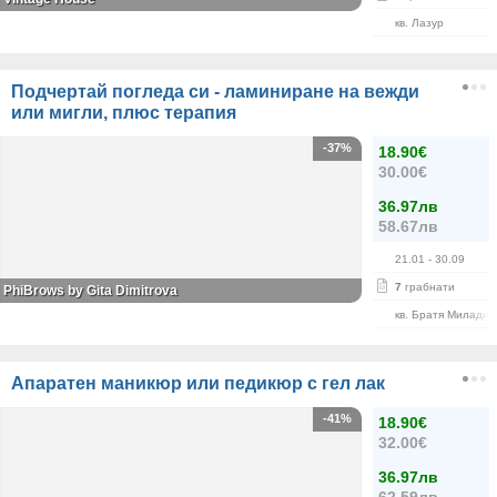
кв. Лазур
Подчертай погледа си - ламиниране на вежди
или мигли, плюс терапия
-37%
18.90€
30.00€
36.97лв
58.67лв
21.01
- 30.09
7
грабнати
PhiBrows by Gita Dimitrova
кв. Братя Миладин
Апаратен маникюр или педикюр с гел лак
-41%
18.90€
32.00€
36.97лв