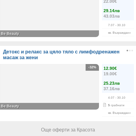
22.00€
29.14лв
43.03лв
7.07
- 30.10
кв. Възраждане
Be Beauty
Детокс и релакс за цяло тяло с лимфодренажен
масаж за жени
-32%
12.90€
19.00€
25.23лв
37.16лв
4.07
- 30.10
5
грабнати
Be Beauty
кв. Възраждане
Още оферти за Красота