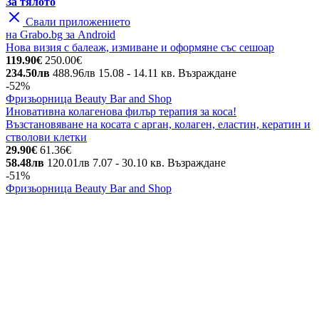
За тялото
Свали приложението
на Grabo.bg за Android
Нова визия с балеаж, измиване и оформяне със сешоар
119.90€
250.00€
234.50лв
488.96лв
15.08
- 14.11
кв. Възраждане
-52%
Фризьорница Beauty Bar and Shop
Иновативна колагенова филър терапия за коса!
Възстановяване на косата с арган, колаген, еластин, кератин и
стволови клетки
29.90€
61.36€
58.48лв
120.01лв
7.07
- 30.10
кв. Възраждане
-51%
Фризьорница Beauty Bar and Shop