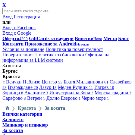
X
Вход
Регистрация
или
Вход с Facebook
Вход с Google
Оферти
GiftCards за ваучери
Винетки
Места
Блог
4290
Ново
Контакти
Приложение за Android
Изтегли
Условия за ползване
Политика за поверителност
Поверителност
Политика за бисквитки
Официална
информация за LLM системи
За косата
Бургас
Красота
«
Всички
Наблизо
Център
Братя Миладинови
Славейков
55
61
Възраждане
Лазур
Меден Рудник
Изгрев
23
20
13
11
10
Зорница
Акациите
Индустриална Зона
Морска градина
8
3
3
3
Сарафово
Ветрен
Долно Езерово
Черно море
3
1
1
1
Красота
За косата
❯
❯
Всички категории
За лицето
Маникюр и педикюр
За косата