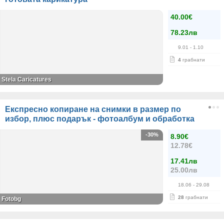
40.00€
78.23лв
9.01
- 1.10
4
грабнати
Stela Caricatures
Експресно копиране на снимки в размер по
избор, плюс подарък - фотоалбум и обработка
-30%
8.90€
12.78€
17.41лв
25.00лв
18.06
- 29.08
28
грабнати
Fotobg