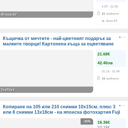
4.05
- 21.09
21
грабнати
Флаер БГ
кв. Зона Б5
Къщичка от мечтите - най-цветният подарък за
малките творци! Картонена къща за оцветяване
21.68€
42.40лв
31.10
- 31.08
16
грабнати
ТeaToys
Копиране на 105 или 210 снимки 10х15см, плюс 3
или 6 снимки 13х18см - на японска фотохартия Fuji
-31%
16.36€
23.78€