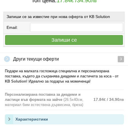
Топ цена:
17.84
/
34.90
€
лв
Запиши се за известие при нова оферта от KB Solution
Email:
Запиши се
Други текущи оферти
3
Подари на малката госпожица специална и персонализрана
поставка, където да съхранява диадеми и ластичета за коса - от
KB Solution
! Идеално за подарък на момиченца!
Персонализирана поставка за диадеми и
17.84
/ 34.90
ластици във формата на зайче
(26.5х40см,
€
лв
материал 6мм естествена дървесина, бреза)
Характеристики