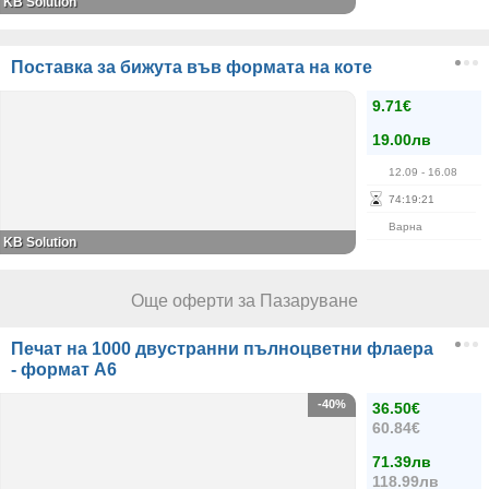
KB Solution
Поставка за бижута във формата на коте
9.71€
19.00лв
12.09
- 16.08
74
:
19
:
21
Варна
KB Solution
Още оферти за Пазаруване
Печат на 1000 двустранни пълноцветни флаера
- формат А6
-40%
36.50€
60.84€
71.39лв
118.99лв