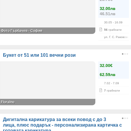
32.00лв
46.51лв
30.05
- 16.09
56
грабнати
Фото Гърбачев - София
ул. Г. С. Раковски 
Букет от 51 или 101 вечни рози
32.00€
62.59лв
7.02
- 7.09
7
грабнати
Floralno
Дигитална карикатура за всеки повод с до 3
лица, плюс подарък - персонализирана картичка с
готовата карикатура