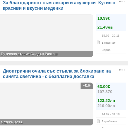
За благодарност към лекари и акушерки: Кутия с
красиви и вкусни меденки
10.99€
21.49лв
15.05
- 29.11
1
грабнат
Варна
Бутиково ателие Сладък Разкош
Диоптрични очила със стъкла за блокиране на
синята светлина - с безплатна доставка
-41%
63.00€
107.37€
123.22лв
210.00лв
14.07
- 31.10
3
грабнати
Оптика Нова