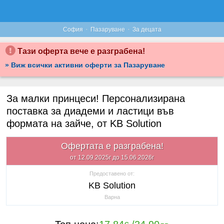
·
·
София
Пазаруване
За децата
Тази оферта вече е разграбена!
» Виж всички активни оферти за Пазаруване
За малки принцеси! Персонализирана
поставка за диадеми и ластици във
формата на зайче, от KB Solution
Офертата е разграбена!
от 12.09.2025г до 15.06.2026г
Предоставено от:
KB Solution
Варна