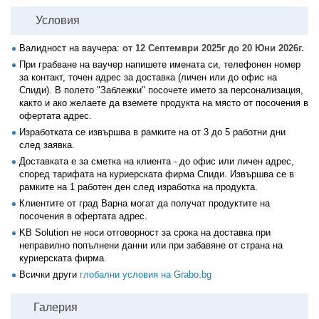
Условия
Валидност на ваучера:
от 12 Септември 2025г до 20 Юни 2026г.
При грабване на ваучер напишете имената си, телефонен номер
за контакт, точен адрес за доставка (личен или до офис на
Спиди). В полето "Заблежки" посочете името за персонализация,
както и ако желаете да вземете продукта на място от посочения в
офертата адрес.
Изработката се извършва в рамките на от 3 до 5 работни дни
след заявка.
Доставката е за сметка на клиента - до офис или личен адрес,
според тарифата на куриерската фирма Спиди. Извършва се в
рамките на 1 работен ден след изработка на продукта.
Клиентите от град Варна могат да получат продуктите на
посочения в офертата адрес.
KB Solution не носи отговорност за срока на доставка при
неправилно попълнени данни или при забавяне от страна на
куриерската фирма.
Всички други
глобални условия на Grabo.bg
Галерия