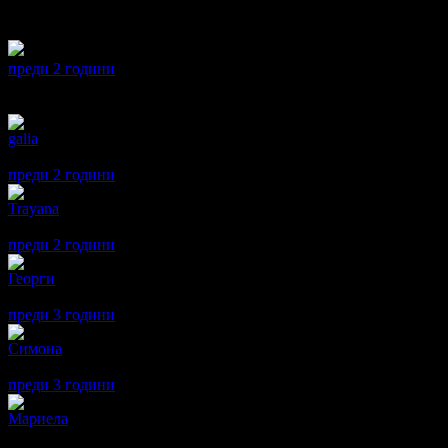
Благодаря много за специалното отношение и личния подход. П
Страшно точни сте, препоръчвам ви на всеки!
преди 2 години
·
1
· Подкрепям това мнение!
Отговор от KB Solution
· преди 2 години
Радваме се,че сте останали удовлетворени и благодарим за по
galia
5
Хареса ми , идеално за подарък, поръчам пак!
преди 2 години
·
1
· Подкрепям това мнение!
Trayana
5
Страхотно табло. Силно препоръчвам. Ние поръчахме персонал
преди 2 години
·
2
· Подкрепям това мнение!
Георги
5
Продукта е добре изработен и дойде на време
преди 3 години
·
1
· Подкрепям това мнение!
Симона
5
Поръчвам за трети път, на всяка приятелка която го показах сл
преди 3 години
·
1
· Подкрепям това мнение!
Мариела
5
Страхотен е