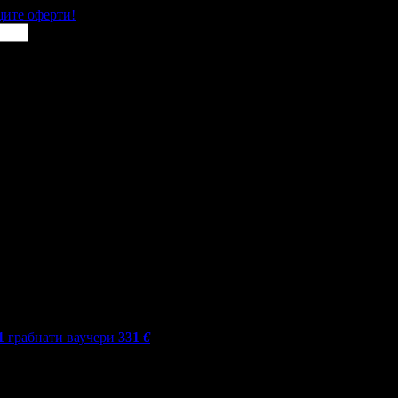
щите оферти!
1
грабнати ваучери
331
€