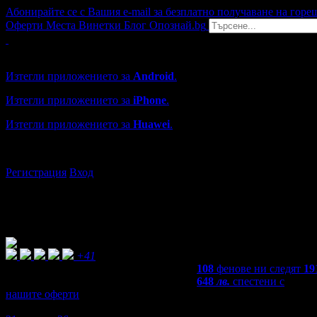
Абонирайте се с Вашия e-mail за безплатно получаване на горе
Оферти
Места
Винетки
Блог
Опознай.bg
Grabo мобилна версия
Изтегли приложението за
Android
.
Изтегли приложението за
iPhone
.
Изтегли приложението за
Huawei
.
...или отвори
grabo.bg
Регистрация
Вход
+41
108
фенове ни следят
19
648
лв.
спестени с
нашите оферти
4,8