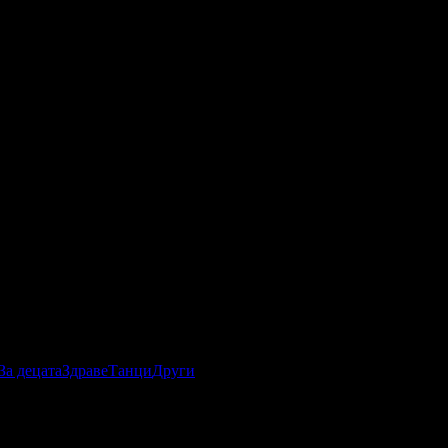
За децата
Здраве
Танци
Други