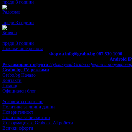
преди 3 години
·
1
· Подкрепям това мнение!
Радослав
5
Хубав часовник, както е показано на снимките.
преди 3 години
·
2
· Подкрепям това мнение!
Биляна
5
Страхотна е!
преди 3 години
·
1
· Подкрепям това мнение!
Покажи още ревюта
Контакти с Grabo.bg:
Форма
info@grabo.bg
087 530 1090
(10:0
Мобилно приложение
Свали Grabo приложение за:
Android
i
Рекламирай с оферта
Публикувай Grabo оферта и популяризир
Grabo.bg TV реклами
Grabo.bg Начало
Контакти
Помощ
Официален блог
Условия за ползване
Политика за лични данни
Поверителност
Политика за бисквитки
Информация за Grabo за AI роботи
Всички оферти