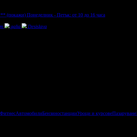
***
(покажи)
Понеделник - Петък: от 10 до 16 часа
ет
galia
Desislava
 Фитнес
Автомобили
Бензиностанции
Уроци и курсове
Пазаруване