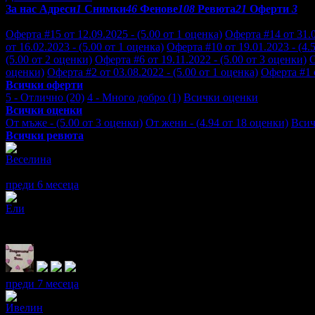
За нас
Адреси
1
Снимки
46
Фенове
108
Ревюта
21
Оферти
3
Отзиви от клиенти за KB Solution:
Оферта #15 от 12.09.2025 - (5.00 от 1 оценка)
Оферта #14 от 31.0
от 16.02.2023 - (5.00 от 1 оценка)
Оферта #10 от 19.01.2023 - (4.
(5.00 от 2 оценки)
Оферта #6 от 19.11.2022 - (5.00 от 3 оценки)
О
оценки)
Оферта #2 от 03.08.2022 - (5.00 от 1 оценка)
Оферта #1 о
Всички оферти
5 - Отлично (20)
4 - Много добро (1)
Всички оценки
Всички оценки
От мъже - (5.00 от 3 оценки)
От жени - (4.94 от 18 оценки)
Всич
Всички ревюта
Веселина
5
По-хубава, отколкото изглежда на снимката! Благодаря от сърце
преди 6 месеца
·
· Подкрепям това мнение!
Ели
5
Перфектно качество, много сме доволни, служителите са изключ
зарадваха моята принцеса. Препоръчвам с две ръце, огромно бл
преди 7 месеца
·
1
· Подкрепям това мнение!
Ивелин
5