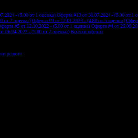
7.2024 - (5.00 от 1 оценка)
Оферта #13 от 31.07.2024 - (5.00 от 1 
50 от 2 оценки)
Оферта #9 от 12.01.2023 - (4.80 от 5 оценки)
Оферт
ферта #5 от 12.10.2022 - (5.00 от 1 оценка)
Оферта #4 от 26.08.202
т 06.04.2022 - (5.00 от 2 оценки)
Всички оферти
ки ревюта
!
ително любезни и отзивчиви. Въпреки че времето беше малко и з
годаря. Бъдете здрави