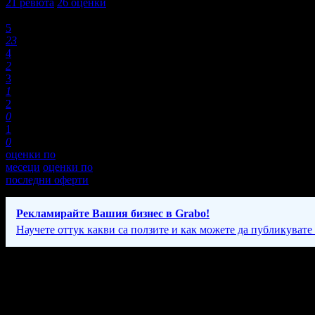
21
ревюта
26
оценки
Оценки:
5
23
4
2
3
1
2
0
1
0
оценки по
месеци
оценки по
последни оферти
Рекламирайте Вашия бизнес в Grabo!
Научете оттук какви са ползите и как можете да публикувате
Фирмени контакти
087 87* ****
(покажи)
Понеделник - Петък: от 10 до 16 часа