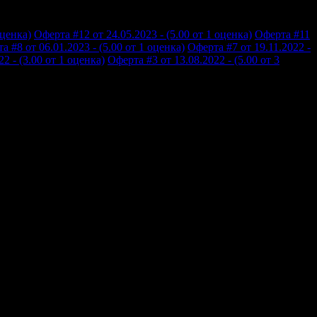
оценка)
Оферта #12 от 24.05.2023 - (5.00 от 1 оценка)
Оферта #11
а #8 от 06.01.2023 - (5.00 от 1 оценка)
Оферта #7 от 19.11.2022 -
2 - (3.00 от 1 оценка)
Оферта #3 от 13.08.2022 - (5.00 от 3
аявката не беше стигнала до тях, реагираха светкавично и