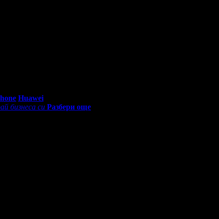
0 - 18:30ч)
Phone
Huawei
ай бизнеса си
Разбери още