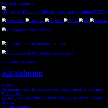
Facebook страница
1
Варна, ул. Перла - до Миг Маркет или с доставка
087 87* *
Фенове на KB Solution
Мирослава
Ивелина
Симона
Penka
Ina
Елизаб
Активни оферти
Персонализиран салфетник
Топ цена:
9.71€/19.00лв
1
Персонализирана поставка за вино
Топ цена:
19.94€/39.00лв
Поставка за бижута във формата на коте
Топ цена:
9.71€/19.00лв
Докладвай нередност
KB Solution
Варна
Заведения
Туризъм
Красота и Релакс
Забавления
Култура
Спорт и
Пазаруване
Мода
За дома
Козметика
Подаръци
Техника
Хранителни стоки
За дома
Добави в любими