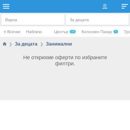
ЗАНИМАЛНИ
Варна
За децата
«
Всички
Наблизо
Център
Колхозен Пазар
Тр
190
47
За децата
Занимални
❯
❯
Не открихме оферти по избраните
филтри.