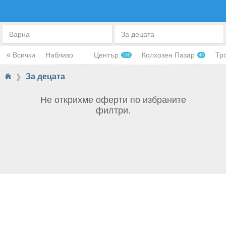
ЗА ДЕЦАТА
Варна
За децата
«
Всички
Наблизо
Център
Колхозен Пазар
Тр
186
48
За децата
❯
Не открихме оферти по избраните
филтри.