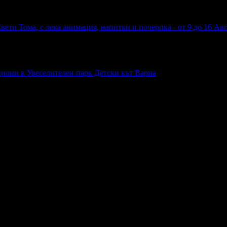
Свети Тома, с лека анимация, напитки и почерпка - от 9 до 16 Ав
циони в Увеселителен парк Детски кът Варна