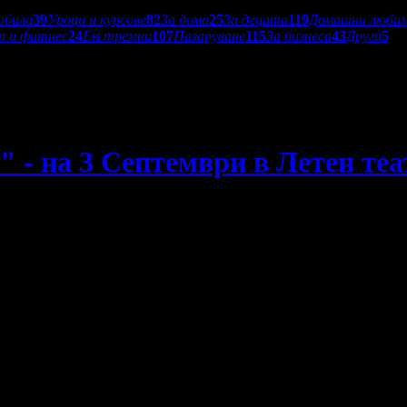
обила
39
Уроци и курсове
82
За дома
25
За децата
119
Домашни люби
т и фитнес
24
Екстремни
107
Пазаруване
115
За бизнеса
43
Други
5
 - на 3 Септември в Летен теа