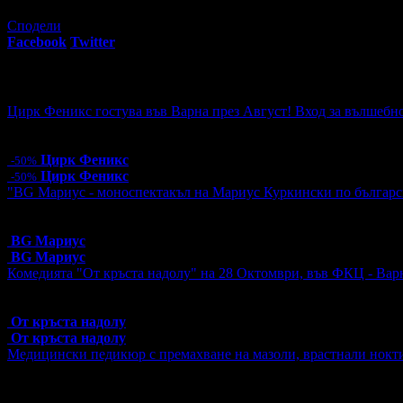
112
грабнати ваучера
Сподели
Facebook
Twitter
E-mail
Изпрати линк
Още за разграбване:
Цирк Феникс гостува във Варна през Август! Вход за вълшебно
Цена:
5.00€
9.78лв
10.00€
19.56лв
Цирк Феникс
-50%
Цирк Феникс
-50%
"BG Мариус - моноспектакъл на Мариус Куркински по българск
Топ цена:
10.00€/19.56лв
9 грабнати ваучера
BG Мариус
BG Мариус
Комедията "От кръста надолу" на 28 Октомври, във ФКЦ - Вар
Топ цена:
18.00€/35.20лв
2 грабнати ваучера
От кръста надолу
От кръста надолу
Медицински педикюр с премахване на мазоли, врастнали нокт
Цена:
28.63€
56.00лв
40.90€
79.99лв
4 грабнати ваучера