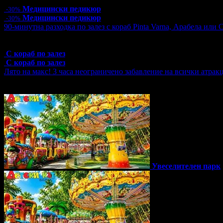
Медицински педикюр
-30%
Медицински педикюр
-30%
90-минутна разходка по залез с кораб Pinta Varna, Арабела или 
Топ цена:
14.40€/28.16лв
6 грабнати ваучера
С кораб по залез
С кораб по залез
Лято на макс! 3 часа неограничено забавление на всички атрак
Топ цена:
19.50€/38.14лв
169 грабнати ваучера
Увеселителен парк