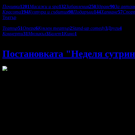
Категории оферти:
Почивки
1201
Масажи и spa
132
Забавления
250
Здраве
90
За автом
Красота
194
Култура и събития
98
Подаръци
144
Хапване
57
Спор
Театър
Подкатегории:
Театър
51
Опера
6
Куклен театър
2
Stand-up comedy
3
Други
4
Концерти
31
Мюзикъл
3
Балет
1
Кино
1
Аrtvent
Постановката "Неделя сутрин"