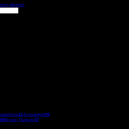
щите оферти!
азарджик
22
Асеновград
19
20
Велико Търново
37