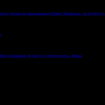
ното участие на джаз вокалиста Павел Терзийски - на 19 Август, 
а
 Иво Сиромахов: 16 Август, в Летен театър - Варна