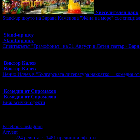
Увеселителен парк
Stand-up шоуто на Здрава Каменова "Жена на море" със специал
Топ цена:
14.00€/27.38лв
680 грабнати ваучера
Stand-up шоу
Stand-up шоу
Спектакълът "Грамофонът" на 31 Август, в Летен театър - Варн
Топ цена:
20.00€/39.12лв
605 грабнати ваучера
Виктор Калев
Виктор Калев
Ненчо Илчев в "Българската литература накратко" - комедия от
Топ цена:
12.00€/23.47лв
24 грабнати ваучера
Комедия от Сиромахов
Комедия от Сиромахов
Виж всички оферти
Последвай Grabo.bg:
Facebook
Instagram
Artvent
4.9
·
224
ревюта
· 1481 предишни оферти