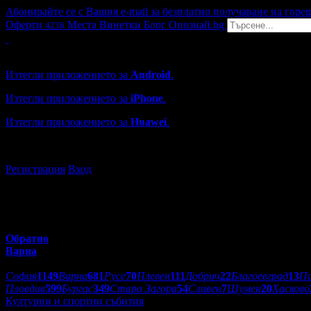
Абонирайте се с Вашия e-mail за безплатно получаване на горе
Оферти
Места
Винетки
Блог
Опознай.bg
4236
Grabo мобилна версия
Изтегли приложението за
Android
.
Изтегли приложението за
iPhone
.
Изтегли приложението за
Huawei
.
...или отвори
grabo.bg
Регистрация
Вход
Обратно
Варна
Избери друг град:
София
1149
Варна
681
Русе
70
Плевен
111
Добрич
22
Благоевград
13
П
Пловдив
599
Бургас
349
Стара Загора
54
Сливен
7
Шумен
20
Хасково
Културни и спортни събития