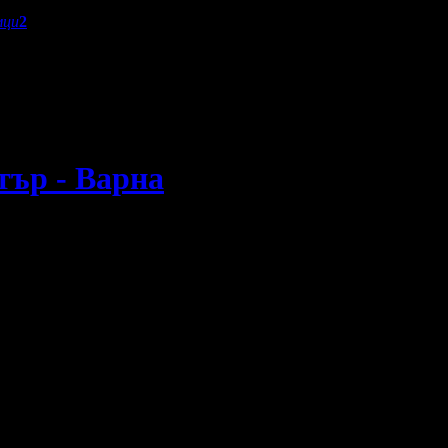
мци
2
тър - Варна