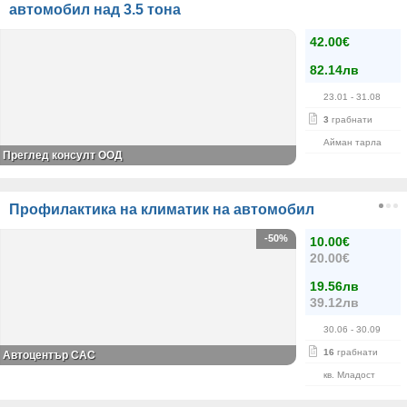
автомобил над 3.5 тона
42.00€
82.14лв
23.01
- 31.08
3
грабнати
Айман тарла
Преглед консулт ООД
Профилактика на климатик на автомобил
-50%
10.00€
20.00€
19.56лв
39.12лв
30.06
- 30.09
16
грабнати
Автоцентър САС
кв. Младост