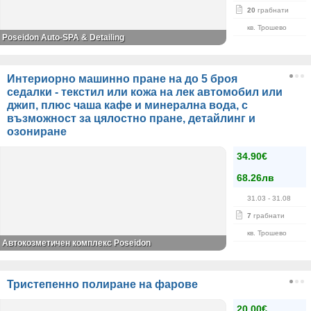
20
грабнати
кв. Трошево
Poseidon Auto-SPA & Detailing
Интериорно машинно пране на до 5 броя
седалки - текстил или кожа на лек автомобил или
джип, плюс чаша кафе и минерална вода, с
възможност за цялостно пране, детайлинг и
озониране
34.90€
68.26лв
31.03
- 31.08
7
грабнати
кв. Трошево
Автокозметичен комплекс Poseidon
Тристепенно полиране на фарове
20.00€