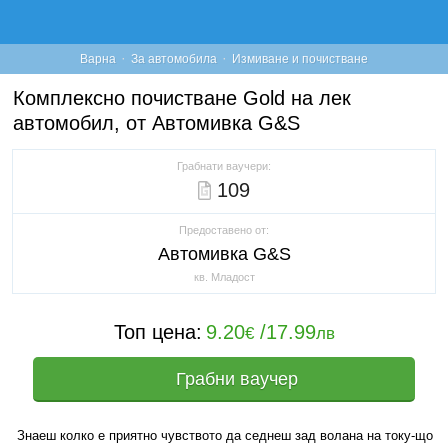
·
·
Варна
За автомобила
Измиване и почистване
Комплексно почистване Gold на лек
автомобил, от Автомивка G&S
Грабнати ваучери:
109
Предоставено от:
Автомивка G&S
кв. Младост
Топ цена:
9.20
/
17.99
€
лв
Грабни ваучер
Знаеш колко е приятно чувството да седнеш зад волана на току-що