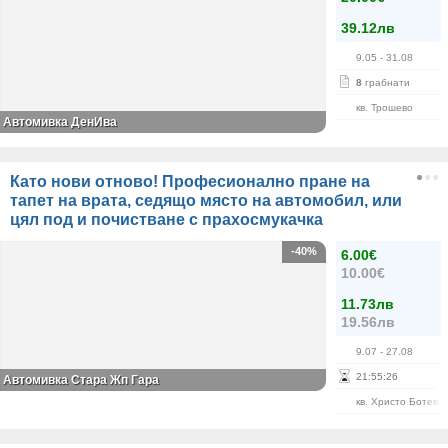
39.12лв
9.05
- 31.08
8
грабнати
кв. Трошево
Автомивка ДенИва
Като нови отново! Професионално пране на
тапет на врата, седящо място на автомобил, или
цял под и почистване с прахосмукачка
-40%
6.00€
10.00€
11.73лв
19.56лв
9.07
- 27.08
21
:
55
:
26
Автомивка Стара Жп Гара
кв. Христо Ботев