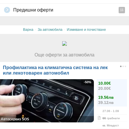
Предишни оферти
11
·
·
Варна
За автомобила
Измиване и почистване
Още оферти за автомобила
Профилактика на климатична система на лек
или лекотоварен автомобил
-50%
10.00€
20.00€
19.56лв
39.12лв
27.06
- 1.09
66
грабнати
Автосервиз SOS
кв. Младост