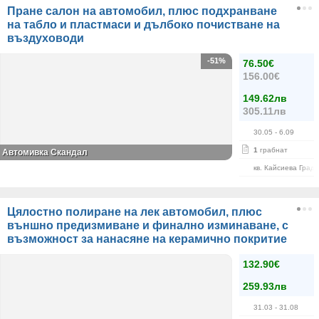
Пране салон на автомобил, плюс подхранване
на табло и пластмаси и дълбоко почистване на
въздуховоди
-51%
76.50€
156.00€
149.62лв
305.11лв
30.05
- 6.09
1
грабнат
Автомивка Скандал
кв. Кайсиева Град
Цялостно полиране на лек автомобил, плюс
външно предизмиване и финално изминаване, с
възможност за нанасяне на керамично покритие
132.90€
259.93лв
31.03
- 31.08