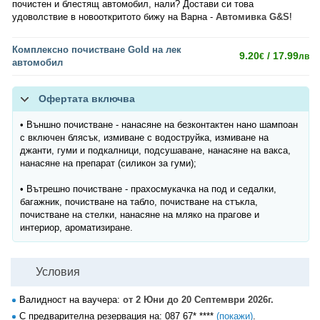
почистен и блестящ автомобил, нали? Достави си това
удоволствие в новооткритото бижу на Варна -
Автомивка G&S
!
Комплексно почистване Gold на лек
9.20
/ 17.99
€
лв
автомобил
Офертата включвa
• Външно почистване - нанасяне на безконтактен нано шампоан
с включен блясък, измиване с водоструйка, измиване на
джанти, гуми и подкалници, подсушаване, нанасяне на вакса,
нанасяне на препарат (силикон за гуми);
• Вътрешно почистване - прахосмукачка на под и седалки,
багажник, почистване на табло, почистване на стъкла,
почистване на стелки, нанасяне на мляко на прагове и
интериор, ароматизиране.
Условия
Валидност на ваучера:
от 2 Юни до 20 Септември 2026г.
С предварителна резервация на:
087 67* ****
(покажи)
.