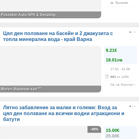
кв. Трошево
Poseidon Auto-SPA & Detailing
Цял ден ползване на басейн и 2 джакузита с
топла минерална вода - край Варна
9.21€
18.01лв
17.01
- 31.08
881
от 1200
Св. св. Константи
Мотел Иванчов хан***
Лятно забавление за малки и големи: Вход за
цял ден ползване на всички водни атракциони и
батути
-40%
15.00€
25.00€