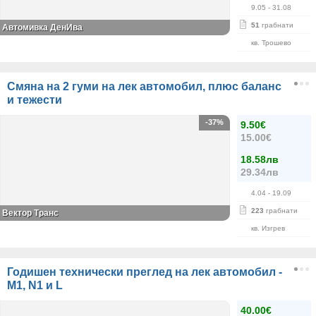
9.05
- 31.08
51
грабнати
Автомивка ДенИва
кв. Трошево
Смяна на 2 гуми на лек автомобил, плюс баланс
и тежести
-37%
9.50€
15.00€
18.58лв
29.34лв
4.04
- 19.09
223
грабнати
Вектор Транс
кв. Изгрев
Годишен технически преглед на лек автомобил -
M1, N1 и L
40.00€