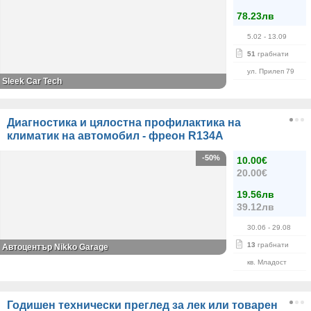
78.23лв
5.02
- 13.09
51
грабнати
ул. Прилеп 79
Sleek Car Tech
Диагностика и цялостна профилактика на
климатик на автомобил - фреон R134А
-50%
10.00€
20.00€
19.56лв
39.12лв
30.06
- 29.08
13
грабнати
Автоцентър Nikko Garage
кв. Младост
Годишен технически преглед за лек или товарен