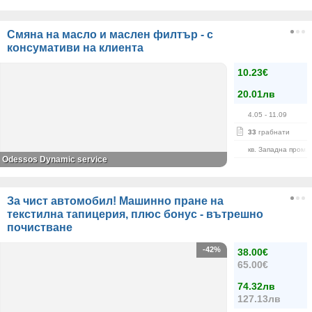
Смяна на масло и маслен филтър - с
консумативи на клиента
10.23€
20.01лв
4.05
- 11.09
33
грабнати
кв. Западна пром. 
Odessos Dynamic service
За чист автомобил! Машинно пране на
текстилна тапицерия, плюс бонус - вътрешно
почистване
-42%
38.00€
65.00€
74.32лв
127.13лв