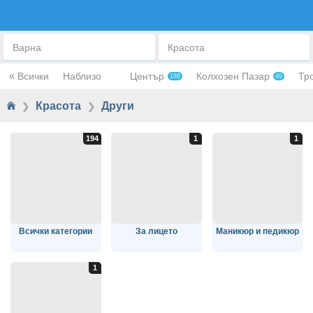
ДРУГИ
Варна
Красота
«
Всички
Наблизо
Център
Колхозен Пазар
Тр
186
49
Красота
Други
❯
❯
Всички категории
За лицето
Маникюр и педикюр