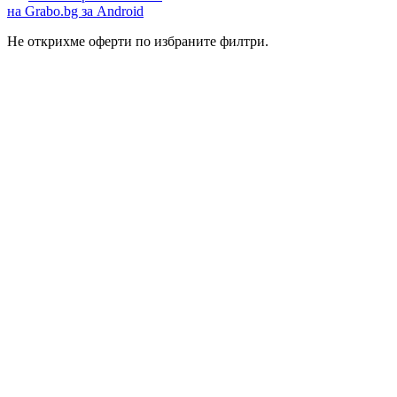
на Grabo.bg за Android
Не открихме оферти по избраните филтри.