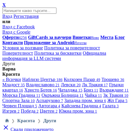
X
Вход
Регистрация
или
Вход с Facebook
Вход с Google
Оферти
GiftCards за ваучери
Винетки
Места
Блог
4256
Ново
Контакти
Приложение за Android
Изтегли
Условия за ползване
Политика за поверителност
Поверителност
Политика за бисквитки
Официална
информация за LLM системи
Други
Варна
Красота
«
Всички
Наблизо
Център
Колхозен Пазар
Трошево
186
49
36
Младост
Владиславово
Левски
Лк Тракия
Гръцки
35
21
20
17
квартал
Христо Ботев
Чаталджа
Бриз
Възраждане
16
16
15
11
11
Морска Градина
Окръжна Болница
Чайка
Зк Тракия
11
11
11
10
Спортна Зала
Аспарухово
Западна пром. зона
Жп Гара
10
7
6
5
Червен Площад
Автогара
Кайсиева Градина
Галата
5
4
4
3
Изгрев
Победа
Цветен
Южна пром. зона
2
2
2
1
Красота
Други
❯
❯
Свали приложението