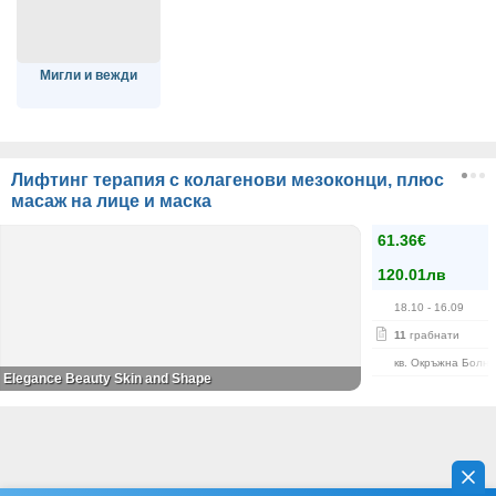
Мигли и вежди
Лифтинг терапия с колагенови мезоконци, плюс
масаж на лице и маска
61.36€
120.01лв
18.10
- 16.09
11
грабнати
кв. Окръжна Болн
Elegance Beauty Skin and Shape