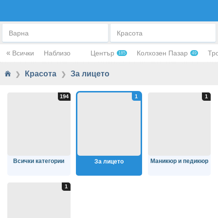
ЗА ЛИЦЕТО
Варна
Красота
«
Всички
Наблизо
Център
Колхозен Пазар
Тр
185
49
Красота
За лицето
❯
❯
Всички категории
Маникюр и педикюр
За лицето