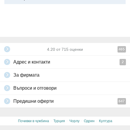
Всички други
глобални условия на Grabo.bg
4.20
от
715
оценки
465
Адрес и контакти
2
За фирмата
Въпроси и отговори
Предишни оферти
647
·
·
·
·
Почивки в чужбина
Турция
Чорлу
Одрин
Култура