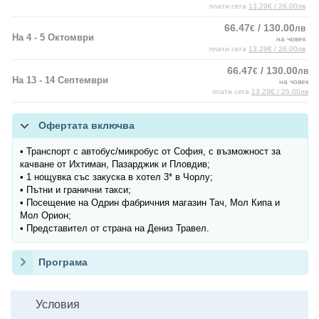
плати сега
13.29€ / 26.00лв
66.47
/ 130.00
€
лв
На 4 - 5 Октомври
на човек
плати сега
13.29€ / 26.00лв
66.47
/ 130.00
€
лв
На 13 - 14 Септември
на човек
плати сега
13.29€ / 26.00лв
Офертата включва
• Транспорт с автобус/микробус от София, с възможност за
качване от Ихтиман, Пазарджик и Пловдив;
• 1 нощувка със закуска в хотел 3* в Чорлу;
• Пътни и гранични такси;
• Посещение на Одрин фабричния магазин Тач, Мол Кипа и
Мол Орион;
• Представител от страна на Дениз Травел.
Програма
Условия