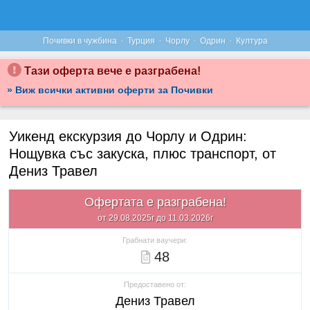
·
·
·
·
Почивки в чужбина
Турция
Чорлу
Одрин
Култура
Тази оферта вече е разграбена!
» Виж всички активни оферти за Почивки
Уикенд екскурзия до Чорлу и Одрин:
Нощувка със закуска, плюс транспорт, от
Дениз Травел
Офертата е разграбена!
от 29.08.2025г до 11.03.2026г
Грабнати ваучери:
48
Предоставено от:
Дениз Травел