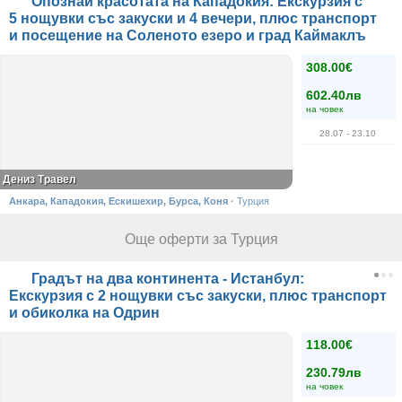
Опознай красотата на Кападокия: Екскурзия с
5 нощувки със закуски и 4 вечери, плюс транспорт
и посещение на Соленото езеро и град Каймаклъ
308.00€
602.40лв
на човек
28.07
- 23.10
Дениз Травел
Анкара, Кападокия, Ескишехир, Бурса, Коня
·
Турция
Още оферти за Турция
Градът на два континента - Истанбул:
Екскурзия с 2 нощувки със закуски, плюс транспорт
и обиколка на Одрин
118.00€
230.79лв
на човек