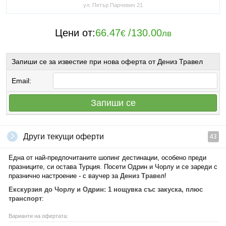
ул. Петър Парчевич 21
Цени от:
66.47
/
130.00
€
лв
Запиши се за известие при нова оферта от Дениз Травел
Email:
Запиши се
Други текущи оферти
43
Една от най-предпочитаните шопинг дестинации, особено преди
празниците, си остава Турция. Посети Одрин и Чорлу и се зареди с
празнично настроение - с ваучер за
Дениз Травел
!
Екскурзия до Чорлу и Одрин: 1 нощувка със закуска, плюс
транспорт
:
Варианти на офертата: