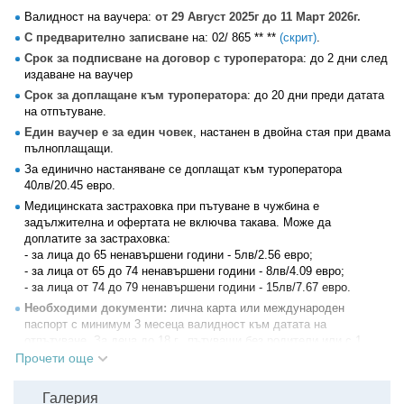
Валидност на ваучера:
от 29 Август 2025г до 11 Март 2026г.
С предварително записване
на:
02/ 865 ** **
(скрит)
.
Срок за подписване на договор с туроператора
: до 2 дни след
издаване на ваучер
Срок за доплащане към туроператора
: до 20 дни преди датата
на отпътуване.
Един ваучер е за един човек
, настанен в двойна стая при двама
пълноплащащи.
За единично настаняване се доплащат към туроператора
40лв/20.45 евро.
Медицинската застраховка при пътуване в чужбина е
задължителна и офертата не включва такава. Може да
доплатите за застраховка:
- за лица до 65 ненавършени години - 5лв/2.56 евро;
- за лица от 65 до 74 ненавършени години - 8лв/4.09 евро;
- за лица от 74 до 79 ненавършени години - 15лв/7.67 евро.
Необходими документи:
лична карта или международен
паспорт с минимум 3 месеца валидност към датата на
отпътуване. За деца до 18 г., пътуващи без родители или с 1
родител е необходима нотариално заверена декларация от
Прочети още
родителите. Няма паспортни, визови, медицински и здравни
изисквания, свързани с пътуването.
Галерия