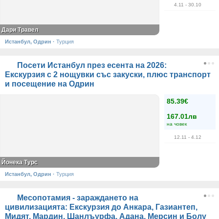
4.11
- 30.10
Дари Травел
Истанбул, Одрин
·
Турция
Посети Истанбул през есента на 2026:
Екскурзия с 2 нощувки със закуски, плюс транспорт
и посещение на Одрин
85.39€
167.01лв
на човек
12.11
- 4.12
Йонека Турс
Истанбул, Одрин
·
Турция
Месопотамия - зараждането на
цивилизацията: Екскурзия до Анкара, Газиантеп,
Мидят, Мардин, Шанлъурфа, Адана, Мерсин и Болу