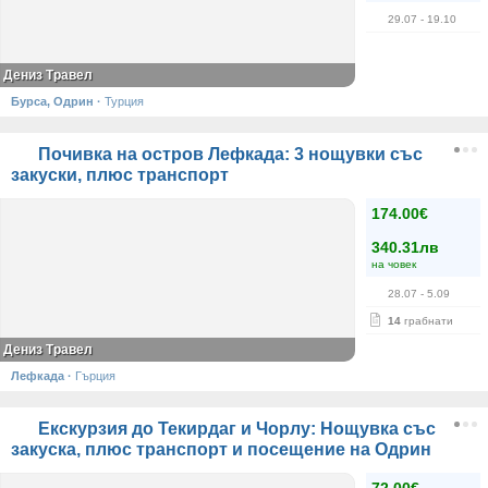
29.07
- 19.10
Дениз Травел
Бурса, Одрин
·
Турция
Почивка на остров Лефкада: 3 нощувки със
закуски, плюс транспорт
174.00€
340.31лв
на човек
28.07
- 5.09
14
грабнати
Дениз Травел
Лефкада
·
Гърция
Екскурзия до Текирдаг и Чорлу: Нощувка със
закуска, плюс транспорт и посещение на Одрин