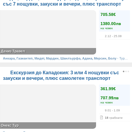
със 7 нощувки, закуски и вечери, плюс транспорт
705.58€
1380.00лв
на човек
2.12
- 25.08
Дениз Травел
Анкара, Газиантеп, Мидят, Мардин, Шанлъурфа, Адана, Мерсин, Болу
·
Турция
Екскурзия до Кападокия: 3 или 4 нощувки със
закуски и вечери, плюс самолетен транспорт
361.99€
707.99лв
на човек
9.01
- 1.09
18
грабнати
Онекс Тур