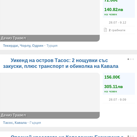
72.00€
140.82лв
на човек
28.07
- 9.12
2
грабнати
Дениз Травел
Текирдаг, Чорлу, Одрин
·
Турция
Уикенд на остров Тасос: 2 нощувки със
закуски, плюс транспорт и обиколка на Кавала
156.00€
305.11лв
на човек
28.07
- 9.09
Дениз Травел
Тасос, Кавала
·
Гърция