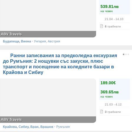
539.81лв
на човек
21.04
- 14.10
6
грабнати
ABV Travels
Будапеща, Виена
·
Унгария, Австрия
Ранни записвания за предколедна екскурзия
до Румъния: 2 нощувки със закуски, плюс
транспорт и посещение на коледните базари в
Крайова и Сибиу
189.00€
369.65лв
на човек
21.03
- 4.12
3
грабнати
ABV Travels
Крайова, Сибиу, Бран, Брашов
·
Румъния