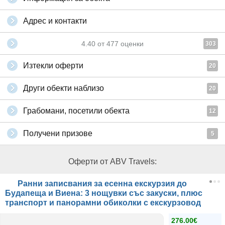
Адрес и контакти
4.40
от
477
оценки
303
Изтекли оферти
20
Други обекти наблизо
20
Грабомани, посетили обекта
12
Получени призове
5
Оферти от ABV Travels:
Ранни записвания за есенна екскурзия до
Будапеща и Виена: 3 нощувки със закуски, плюс
транспорт и панорамни обиколки с екскурзовод
276.00€