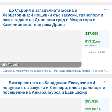
До Сърбия и загадъчната Босна и
Херцеговина: 4 нощувки със закуски, транспорт и
разглеждане на Дървения град в Мокра гора и
Каменния мост над река Дрина
337.00€
659.11лв
на човек
22.04
- 14.10
ABV Travels
Сараево, Междугорие, Мокра гора, Почители, Вишеград, Ужице
·
Босна и Херцеговина, Сърбия
Виж красотата на Кападокия: Екскурзия с 4
нощувки със закуски и 3 вечери, плюс транспорт и
посещение на Анкара, Бурса и Ескишехир
285.81€
559.00лв