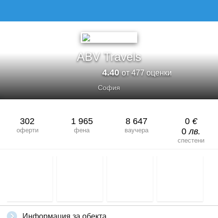
ABV Travels
4.40
от 477 оценки
София
302
1 965
8 647
0
€
оферти
фена
ваучера
0
лв.
спестени
Информация за обекта