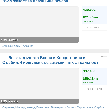
възможност за празнична вечеря
420.00€
821.45лв
на човек
1.05
- 10.12
ABV Travels
Дуръс, Голем
·
Албания
До загадъчната Босна и Херцеговина и
Сърбия: 4 нощувки със закуски, плюс транспорт
337.00€
659.11лв
на човек
22.04
- 14.10
ABV Travels
Сараево, Мостар, Ужице, Почители, Вишеград
·
Босна и Херцеговина, Сърбия