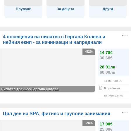
Плуване
За децата
Други
4 посещения на пилатес с Гергана Колева и
нейния екип - за начинаещи и напреднали
-52%
14.78€
30.68€
28.91лв
60.00лв
11.01
- 30.09
8
грабнати
Пилатес треньор Гергана Колева
кв. Железник
Цял ден на SPA, фитнес и групови занимания
-28%
17.90€
25.00€