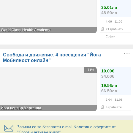
35.01лв
48.90лв
4.06
- 11.09
21
грабнати
World Class Health Academy
София
Свобода и движение: 4 посещения "Йога
Мобилност онлайн"
-71%
10.00€
34.00€
19.56лв
66.50лв
6.04
- 31.08
5
грабнати
Йога център Марканда
Запиши се за безплатен e-mail бюлетин с офертите от
"Спорт и активен живот"