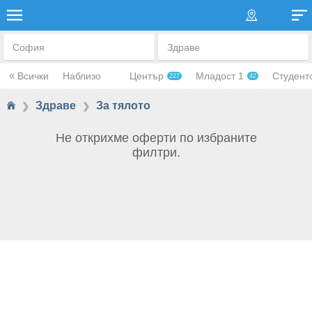
ЗА ТЯЛОТО
София
Здраве
«
Всички
Наблизо
Център
Младост 1
Студент
227
42
Здраве
За тялото
❯
❯
Не открихме оферти по избраните
филтри.