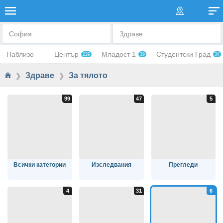
ЗА ТЯЛОТО
София
Здраве
Наблизо
Център
Младост 1
Студентски Град
229
39
34
Здраве
За тялото
❯
❯
Всички категории
Изследвания
Прегледи