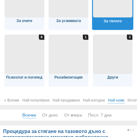
За очите
За усмивката
За тялото
Психолог и логопед
Рехабилитация
Други
«
Всички
Най-популярни
Най-продавани
Най-изгодни
Най-нови
Изти
Всички
От днес
От вчера
Посл. 7 дни
Процедура за стягане на тазовото дъно с