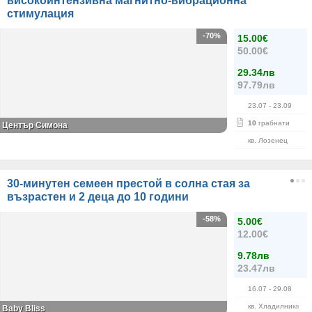
високоинтензивна магнитно-вибрационна
стимулация
-70%
15.00€
50.00€
29.34лв
97.79лв
23.07
- 23.09
10
грабнати
Център Симона
кв. Лозенец
30-минутен семеен престой в солна стая за
възрастен и 2 деца до 10 години
-58%
5.00€
12.00€
9.78лв
23.47лв
16.07
- 29.08
кв. Хладилника
Baby Bliss