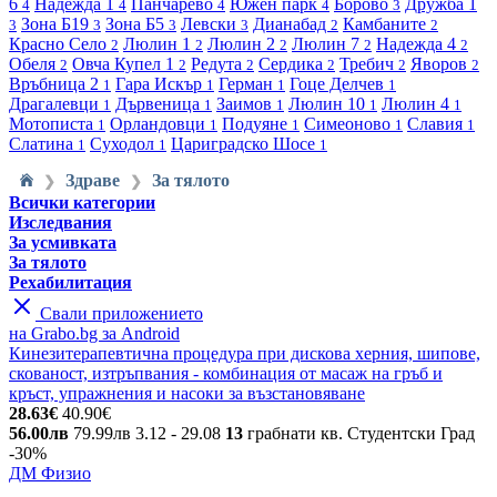
6
Надежда 1
Панчарево
Южен парк
Борово
Дружба 1
4
4
4
4
3
Зона Б19
Зона Б5
Левски
Дианабад
Камбаните
3
3
3
3
2
2
Красно Село
Люлин 1
Люлин 2
Люлин 7
Надежда 4
2
2
2
2
2
Обеля
Овча Купел 1
Редута
Сердика
Требич
Яворов
2
2
2
2
2
2
Връбница 2
Гара Искър
Герман
Гоце Делчев
1
1
1
1
Драгалевци
Дървеница
Заимов
Люлин 10
Люлин 4
1
1
1
1
1
Мотописта
Орландовци
Подуяне
Симеоново
Славия
1
1
1
1
1
Слатина
Суходол
Цариградско Шосе
1
1
1
Здраве
За тялото
❯
❯
Всички категории
Изследвания
За усмивката
За тялото
Рехабилитация
Свали приложението
на Grabo.bg за Android
Кинезитерапевтична процедура при дискова херния, шипове,
скованост, изтръпвания - комбинация от масаж на гръб и
кръст, упражнения и насоки за възстановяване
28.63€
40.90€
56.00лв
79.99лв
3.12
- 29.08
13
грабнати
кв. Студентски Град
-30%
ДМ Физио