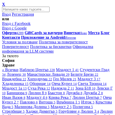
X
Вход
Регистрация
или
Вход с Facebook
Вход с Google
Оферти
GiftCards за ваучери
Винетки
Места
Блог
4289
Ново
Контакти
Приложение за Android
Изтегли
Условия за ползване
Политика за поверителност
Поверителност
Политика за бисквитки
Официална
информация за LLM системи
За тялото
София
Здраве
«
Всички
Наблизо
Център
Младост 1
Студентски Град
228
41
Лозенец
Манастирски Ливади
Белите Брези
34
30
29
22
Враждебна
Хиподрума
Гео Милев
Младост 3
22
22
21
17
Хладилника
Оборище
Овча Купел
Света Троица
15
14
14
14
Младост 1а
Суха Река
Надежда 2
Зона Б18
Левски Г
13
12
11
10
Банишора
Люлин 8
Бъкстон
Дружба
Дружба 2
10
9
9
8
8
8
Иван Вазов
Младост 4
Крива Река
Люлин Център
Овча
8
8
7
7
Купел 2
Павлово
Витоша
Връбница 1
Изток
Кръстова
7
6
5
5
5
Вада
Малинова Долина
Младост 2
Полигона
5
5
5
5
Стрелбище
Хаджи Димитър
Горубляне
Люлин 3
Люлин
5
5
4
4