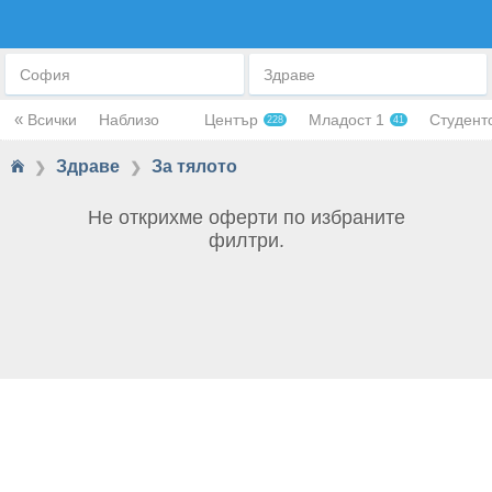
ЗА ТЯЛОТО
София
Здраве
«
Всички
Наблизо
Център
Младост 1
Студент
228
41
Здраве
За тялото
❯
❯
Не открихме оферти по избраните
филтри.