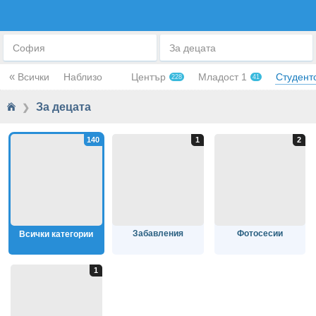
ЗА ДЕЦАТА
София
За децата
«
Всички
Наблизо
Център
Младост 1
Студент
228
41
За децата
❯
Забавления
Фотосесии
Всички категории