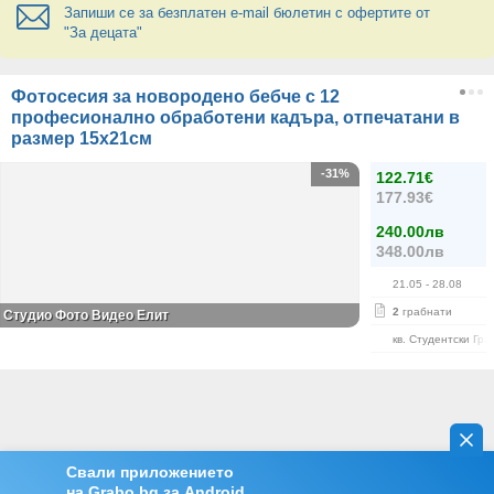
Запиши се за безплатен e-mail бюлетин с офертите от
"За децата"
Фотосесия за новородено бебче с 12
професионално обработени кадъра, отпечатани в
размер 15х21см
-31%
122.71€
177.93€
240.00лв
348.00лв
21.05
- 28.08
2
грабнати
Студио Фото Видео Елит
кв. Студентски Гра
Свали приложението
на Grabo.bg за Android