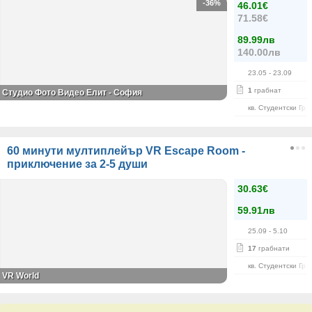
-36%
46.01€
71.58€
89.99лв
140.00лв
23.05
- 23.09
1
грабнат
Студио Фото Видео Елит - София
кв. Студентски Гра
60 минути мултиплейър VR Escape Room -
приключение за 2-5 души
30.63€
59.91лв
25.09
- 5.10
17
грабнати
кв. Студентски Гра
VR World