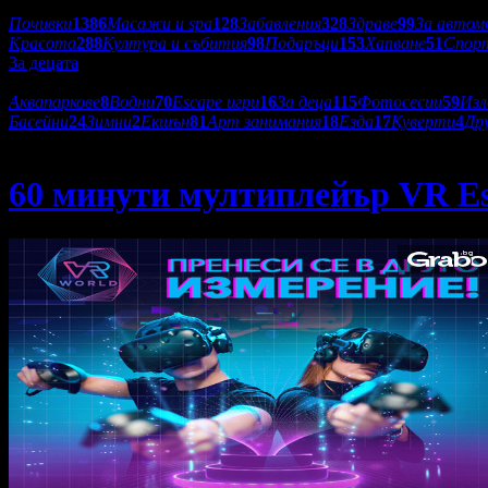
Категории оферти:
Почивки
1386
Масажи и spa
128
Забавления
328
Здраве
99
За автом
Красота
288
Култура и събития
98
Подаръци
153
Хапване
51
Спор
За децата
Подкатегории:
Аквапаркове
8
Водни
70
Escape игри
16
За деца
115
Фотосесии
59
Из
Басейни
24
Зимни
2
Екшън
81
Арт занимания
18
Езда
17
Куверти
4
Др
VR World
60 минути мултиплейър VR Es