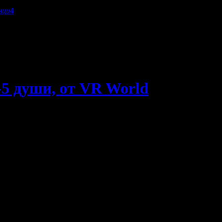
мци
4
5 души, от VR World