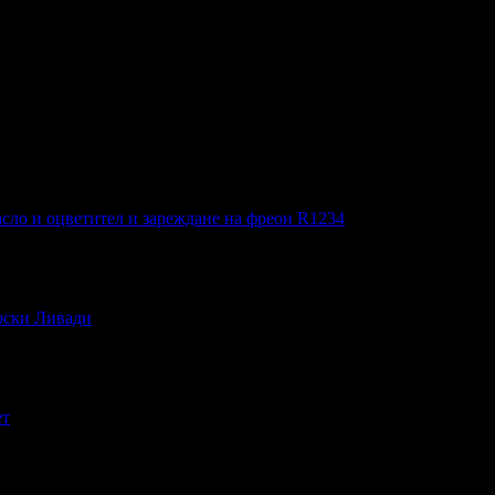
сло и оцветител и зареждане на фреон R1234
ирски Ливади
ет