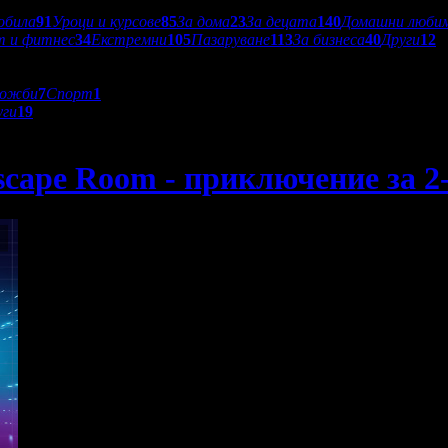
обила
91
Уроци и курсове
85
За дома
23
За децата
140
Домашни люби
т и фитнес
34
Екстремни
105
Пазаруване
113
За бизнеса
40
Други
12
ложби
7
Спорт
1
уги
19
cape Room - приключение за 2-