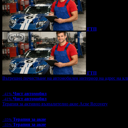
ГТП
ГТП
Вътрешно почистване на автомобилен интериор на адрес на кл
Цена:
53.00€
103.66лв
90.00€
176.02лв
Чист автомобил
-41%
Чист автомобил
-41%
Терапия за активно възпалително акне Acne Recovery
Цена:
44.85€
87.72лв
69.00€
134.95лв
Терапия за акне
-35%
Терапия за акне
-35%