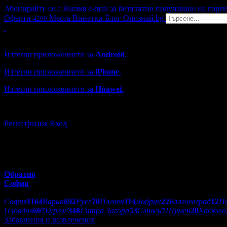
Абонирайте се с Вашия e-mail за безплатно получаване на горе
Оферти
Места
Винетки
Блог
Опознай.bg
4290
Grabo мобилна версия
Изтегли приложението за
Android
.
Изтегли приложението за
iPhone
.
Изтегли приложението за
Huawei
.
...или отвори
grabo.bg
Регистрация
Вход
Обратно
София
Избери друг град:
София
1164
Варна
692
Русе
70
Плевен
114
Добрич
22
Благоевград
12
П
Пловдив
607
Бургас
348
Стара Загора
53
Сливен
7
Шумен
20
Хасково
Забавления и развлечения