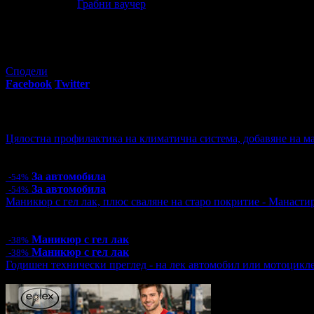
63
91
30
€
/ 59
лв
Грабни ваучер
17
грабнати ваучера
Сподели
Facebook
Twitter
E-mail
Изпрати линк
Още за разграбване:
Цялостна профилактика на климатична система, добавяне на ма
Цена:
57.00€
111.48лв
125.00€
244.48лв
За автомобила
-54%
За автомобила
-54%
Маникюр с гел лак, плюс сваляне на старо покритие - Манаст
Цена:
15.00€
29.34лв
24.00€
46.94лв
Маникюр с гел лак
-38%
Маникюр с гел лак
-38%
Годишен технически преглед - на лек автомобил или мотоцикл
Топ цена:
39.99€/78.21лв