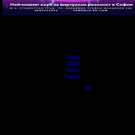
Ubisoft Escape VR Games са едни от най-добрите Escape Room M
предлагат, невъзможни да ги преживеете в реалния свят.
60 минути игра във виртуална реалност
:
Варианти на офертата:
За двама
30.63
/59.91
Грабни
€
лв
За трима
45.97
/89.91
Грабни
€
лв
За четирима
52.10
/101.90
Грабни
€
лв
За петима
65.39
/127.89
Грабни
€
лв
Може да разгледате предлаганите игри
тук
.
Условия на офертата:
Валидност на ваучера:
от 25 Септември 2025г до 5 Окт
2026г.
С предварително записване на:
088 33* ****
(покажи)
с н
на ваучер.
Офертата не важи за деца под 10-годишна възраст.