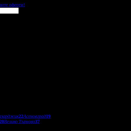
щите оферти!
азарджик
22
Асеновград
19
20
Велико Търново
37