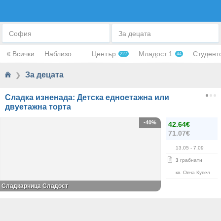
ЗА ДЕЦАТА
София
За децата
«
Всички
Наблизо
Център
Младост 1
Студент
227
44
За децата
❯
Сладка изненада: Детска едноетажна или
двуетажна торта
-40%
42.64€
71.07€
13.05
- 7.09
3
грабнати
кв. Овча Купел
Сладкарница Сладост