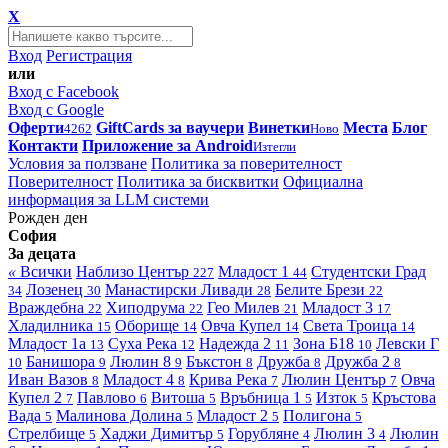
X
Вход
Регистрация
или
Вход с Facebook
Вход с Google
Оферти
GiftCards за ваучери
Винетки
Места
Блог
4262
Ново
Контакти
Приложение за Android
Изтегли
Условия за ползване
Политика за поверителност
Поверителност
Политика за бисквитки
Официална
информация за LLM системи
Рожден ден
София
За децата
«
Всички
Наблизо
Център
Младост 1
Студентски Град
227
44
Лозенец
Манастирски Ливади
Белите Брези
34
30
28
22
Враждебна
Хиподрума
Гео Милев
Младост 3
22
22
21
17
Хладилника
Оборище
Овча Купел
Света Троица
15
14
14
14
Младост 1а
Суха Река
Надежда 2
Зона Б18
Левски Г
13
12
11
10
Банишора
Люлин 8
Бъкстон
Дружба
Дружба 2
10
9
9
8
8
8
Иван Вазов
Младост 4
Крива Река
Люлин Център
Овча
8
8
7
7
Купел 2
Павлово
Витоша
Връбница 1
Изток
Кръстова
7
6
5
5
5
Вада
Малинова Долина
Младост 2
Полигона
5
5
5
5
Стрелбище
Хаджи Димитър
Горубляне
Люлин 3
Люлин
5
5
4
4