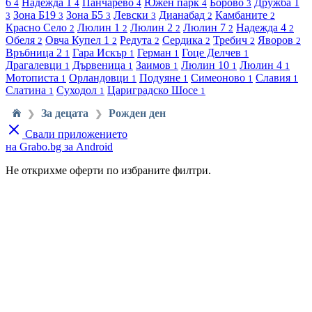
6
Надежда 1
Панчарево
Южен парк
Борово
Дружба 1
4
4
4
4
3
Зона Б19
Зона Б5
Левски
Дианабад
Камбаните
3
3
3
3
2
2
Красно Село
Люлин 1
Люлин 2
Люлин 7
Надежда 4
2
2
2
2
2
Обеля
Овча Купел 1
Редута
Сердика
Требич
Яворов
2
2
2
2
2
2
Връбница 2
Гара Искър
Герман
Гоце Делчев
1
1
1
1
Драгалевци
Дървеница
Заимов
Люлин 10
Люлин 4
1
1
1
1
1
Мотописта
Орландовци
Подуяне
Симеоново
Славия
1
1
1
1
1
Слатина
Суходол
Цариградско Шосе
1
1
1
За децата
Рожден ден
❯
❯
Свали приложението
на Grabo.bg за Android
Не открихме оферти по избраните филтри.