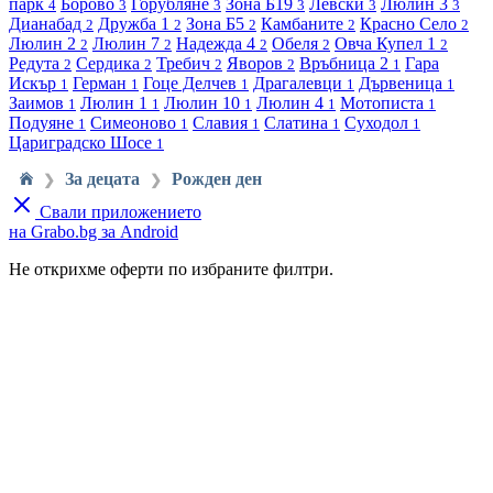
парк
Борово
Горубляне
Зона Б19
Левски
Люлин 3
4
3
3
3
3
3
Дианабад
Дружба 1
Зона Б5
Камбаните
Красно Село
2
2
2
2
2
Люлин 2
Люлин 7
Надежда 4
Обеля
Овча Купел 1
2
2
2
2
2
Редута
Сердика
Требич
Яворов
Връбница 2
Гара
2
2
2
2
1
Искър
Герман
Гоце Делчев
Драгалевци
Дървеница
1
1
1
1
1
Заимов
Люлин 1
Люлин 10
Люлин 4
Мотописта
1
1
1
1
1
Подуяне
Симеоново
Славия
Слатина
Суходол
1
1
1
1
1
Цариградско Шосе
1
За децата
Рожден ден
❯
❯
Свали приложението
на Grabo.bg за Android
Не открихме оферти по избраните филтри.