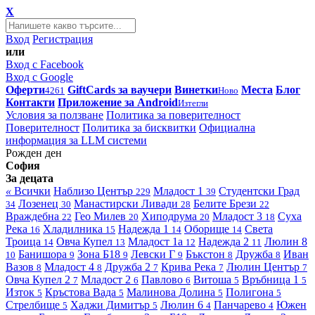
X
Вход
Регистрация
или
Вход с Facebook
Вход с Google
Оферти
GiftCards за ваучери
Винетки
Места
Блог
4261
Ново
Контакти
Приложение за Android
Изтегли
Условия за ползване
Политика за поверителност
Поверителност
Политика за бисквитки
Официална
информация за LLM системи
Рожден ден
София
За децата
«
Всички
Наблизо
Център
Младост 1
Студентски Град
229
39
Лозенец
Манастирски Ливади
Белите Брези
34
30
28
22
Враждебна
Гео Милев
Хиподрума
Младост 3
Суха
22
20
20
18
Река
Хладилника
Надежда 1
Оборище
Света
16
15
14
14
Троица
Овча Купел
Младост 1а
Надежда 2
Люлин 8
14
13
12
11
Банишора
Зона Б18
Левски Г
Бъкстон
Дружба
Иван
10
9
9
9
8
8
Вазов
Младост 4
Дружба 2
Крива Река
Люлин Център
8
8
7
7
7
Овча Купел 2
Младост 2
Павлово
Витоша
Връбница 1
7
6
6
5
5
Изток
Кръстова Вада
Малинова Долина
Полигона
5
5
5
5
Стрелбище
Хаджи Димитър
Люлин 6
Панчарево
Южен
5
5
4
4