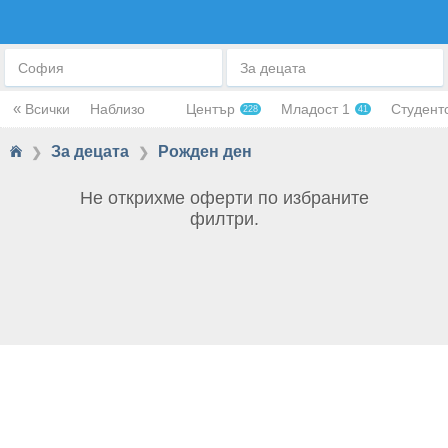
РОЖДЕН ДЕН
София
За децата
«
Всички
Наблизо
Център
Младост 1
Студент
228
41
За децата
Рожден ден
❯
❯
Не открихме оферти по избраните
филтри.