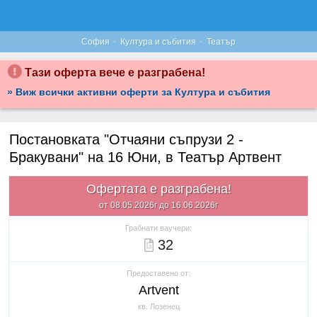
·
·
София
Култура и събития
Театър
Тази оферта вече е разграбена!
» Виж всички активни оферти за Култура и събития
Постановката "Отчаяни съпрузи 2 -
Бракувани" на 16 Юни, в Театър Артвент
Офертата е разграбена!
от 08.05.2026г до 16.06.2026г
Грабнати ваучери:
32
Предоставено от:
Artvent
кв. Лозенец