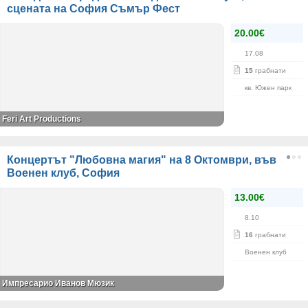
сцената на София Съмър Фест
20.00€
17.08
15
грабнати
кв. Южен парк
Feri Art Productions
Концертът "Любовна магия" на 8 Октомври, във
Военен клуб, София
13.00€
8.10
16
грабнати
Военен клуб
Импресарио Иванов Мюзик