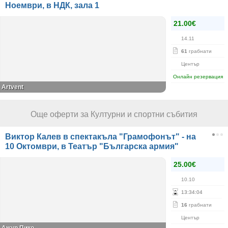
Ноември, в НДК, зала 1
21.00€
14.11
61
грабнати
Център
Онлайн резервация
Artvent
Още оферти за Културни и спортни събития
Виктор Калев в спектакъла "Грамофонът" - на
10 Октомври, в Театър "Българска армия"
25.00€
10.10
13
:
34
:
04
16
грабнати
Център