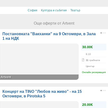
·
·
София
Култура и събития
Театър
Още оферти от Artvent
Постановката "Вакханки" на 9 Октомври, в Зала
1 на НДК
30.00€
9.10
11
грабнати
Център
Онлайн резервация
Artvent
Концерт на TINO "Любов на живо" - на 15
Октомври, в Pirotska 5
20.00€