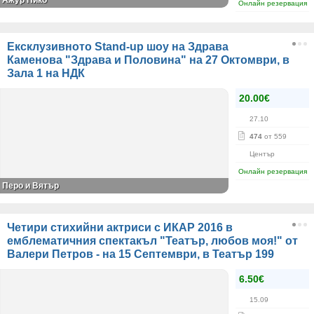
Ажур Пико
Онлайн резервация
Ексклузивното Stand-up шоу на Здрава
Каменова "Здрава и Половина" на 27 Октомври, в
Зала 1 на НДК
20.00€
27.10
474
от 559
Център
Онлайн резервация
Перо и Вятър
Четири стихийни актриси с ИКАР 2016 в
емблематичния спектакъл "Театър, любов моя!" от
Валери Петров - на 15 Септември, в Театър 199
6.50€
15.09