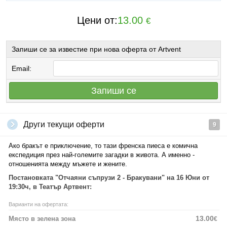
Цени от:
13.00
€
Запиши се за известие при нова оферта от Artvent
Email:
Запиши се
Други текущи оферти
9
Ако бракът е приключение, то тази френска пиеса е комична
експедиция през най-големите загадки в живота. А именно -
отношенията между мъжете и жените.
Постановката "Отчаяни съпрузи 2 - Бракувани" на 16 Юни от
19:30ч, в Театър Артвент:
Варианти на офертата:
13.00
Място в зелена зона
€