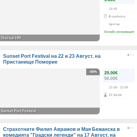
23.09
8
грабнати
Център
Онлайн резервация
Театър 199
Sunset Port Festival на 22 и 23 Август, на
Пристанище Поморие
-50%
25.00€
50.00€
22.08
- 23.08
37
:
34
:
04
Sunset Port Festival
Страхотните Филип Аврамов и Мая Бежанска в
комедията "Градски легенди" на 17 Август, на