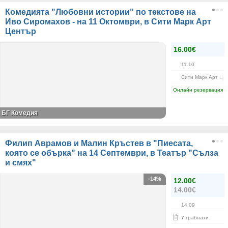
Комедията "Любовни истории" по текстове на
Иво Сиромахов - на 11 Октомври, в Сити Марк Арт
Център
16.00€
11.10
Сити Марк Арт Це
Онлайн резервация
БГ Комедия
Филип Аврамов и Малин Кръстев в "Пиесата,
която се обърка" на 14 Септември, в Театър "Сълза
и смях"
-14%
12.00€
14.00€
14.09
7
грабнати