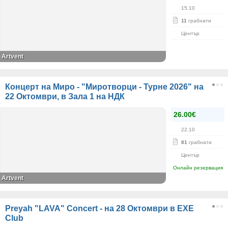
15.10
11
грабнати
Център
Artvent
Концерт на Миро - "Миротворци - Турне 2026" на
22 Октомври, в Зала 1 на НДК
26.00€
22.10
81
грабнати
Център
Онлайн резервация
Artvent
Preyah "LAVA" Concert - на 28 Октомври в EXE
Club