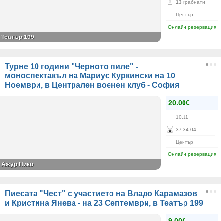
13
грабнати
Център
Онлайн резервация
Театър 199
Турне 10 години "Черното пиле" -
моноспектакъл на Мариус Куркински на 10
Ноември, в Централен военен клуб - София
20.00€
10.11
37
:
34
:
04
Център
Онлайн резервация
Ажур Пико
Пиесата "Чест" с участието на Владо Карамазов
и Кристина Янева - на 23 Септември, в Театър 199
9.00€