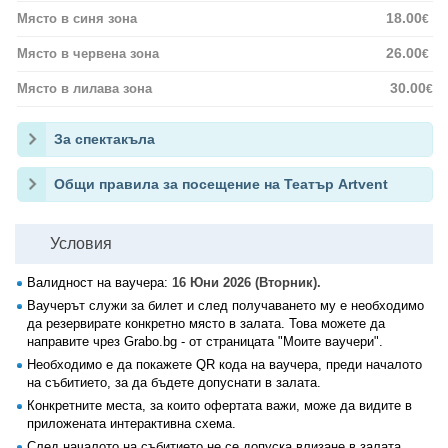
18.00
Място в синя зона
€
26.00
Място в червена зона
€
30.00
Място в лилава зона
€
За спектакъла
Общи правила за посещение на Театър Artvent
Условия
Валидност на ваучера:
16 Юни 2026 (Вторник).
Ваучерът служи за билет и след получаването му е необходимо
да резервирате конкретно място в залата. Това можете да
направите чрез Grabo.bg - от страницата "Моите ваучери".
Необходимо е да покажете QR кода на ваучера, преди началото
на събитието, за да бъдете допуснати в залата.
Конкретните места, за които офертата важи, може да видите в
приложената интерактивна схема.
След началото на събитието не се допуска влизане в залата.