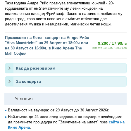
Тази година Андре Рийо празнува впечатляващ юбилей - 20-
годишнината от емблематичните му летни концерти на
великолепния площад Фрийтхоф. Заснето на живо в любимия му
роден град, това чисто ново кино събитие отбелязва две
десетилетия музика и незабравими, магически летни нощи.
Прожекция на Летен концерт на Андре Рийо
"Viva Maastricht!" на 29 Август от 18:00ч или
9.20
/ 17.99
€
лв
на 30 Август от 16:00ч, в Кино Арена The
вместо 10.23€ / 20.01лв
Мall София
Как да резервирам
За концерта
Условия
Валидност на ваучера:
от 29 Август до 30 Август 2026г.
Най-късно до 24 часа след издаване на ваучер
е необходимо
да преминете процедура по "Закупуване на билет" през
сайта на
Кино Арена
.