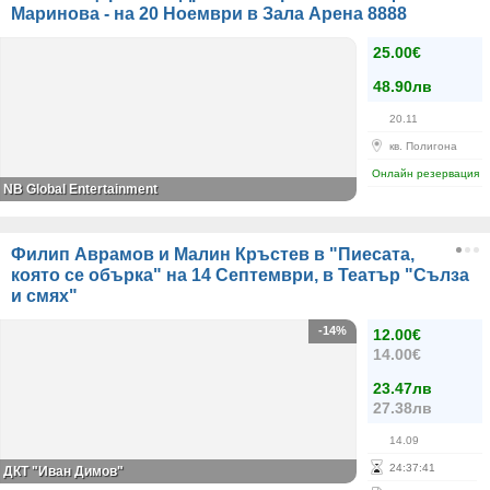
Маринова - на 20 Ноември в Зала Арена 8888
25.00€
48.90лв
20.11
кв. Полигона
Онлайн резервация
NB Global Entertainment
Филип Аврамов и Малин Кръстев в "Пиесата,
която се обърка" на 14 Септември, в Театър "Сълза
и смях"
-14%
12.00€
14.00€
23.47лв
27.38лв
14.09
24
:
37
:
41
ДКТ "Иван Димов"