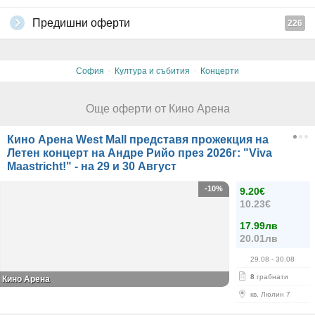
Предишни оферти
226
·
·
София
Култура и събития
Концерти
Още оферти от Кино Арена
Кино Арена West Mall представя прожекция на
Летен концерт на Андре Рийо през 2026г: "Viva
Maastricht!" - на 29 и 30 Август
-10%
9.20€
10.23€
17.99лв
20.01лв
29.08
- 30.08
8
грабнати
Кино Арена
кв. Люлин 7