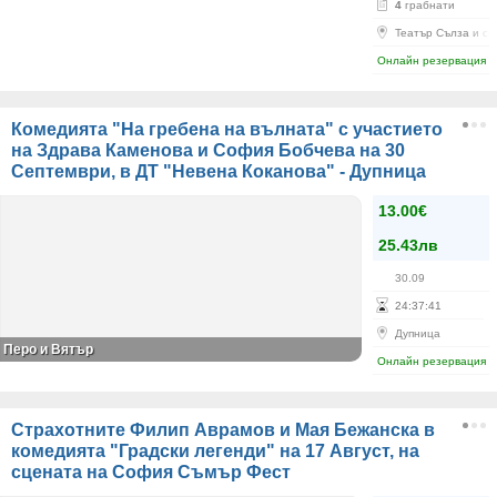
4
грабнати
Театър Сълза и см
Онлайн резервация
Комедията "На гребена на вълната" с участието
на Здрава Каменова и София Бобчева на 30
Септември, в ДТ "Невена Коканова" - Дупница
13.00€
25.43лв
30.09
24
:
37
:
41
Дупница
Перо и Вятър
Онлайн резервация
Страхотните Филип Аврамов и Мая Бежанска в
комедията "Градски легенди" на 17 Август, на
сцената на София Съмър Фест