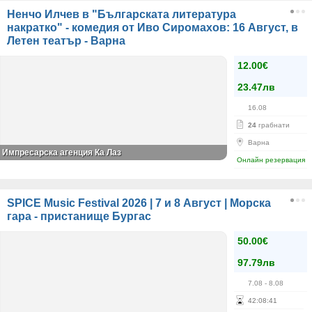
Ненчо Илчев в "Българската литература
накратко" - комедия от Иво Сиромахов: 16 Август, в
Летен театър - Варна
12.00€
23.47лв
16.08
24
грабнати
Варна
Импресарска агенция Ка Лаз
Онлайн резервация
SPICE Music Festival 2026 | 7 и 8 Август | Морска
гара - пристанище Бургас
50.00€
97.79лв
7.08
- 8.08
42
:
08
:
41