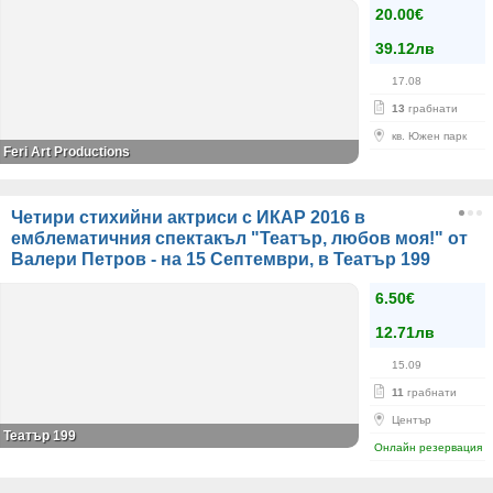
20.00€
39.12лв
17.08
13
грабнати
кв. Южен парк
Feri Art Productions
Четири стихийни актриси с ИКАР 2016 в
емблематичния спектакъл "Театър, любов моя!" от
Валери Петров - на 15 Септември, в Театър 199
6.50€
12.71лв
15.09
11
грабнати
Център
Театър 199
Онлайн резервация