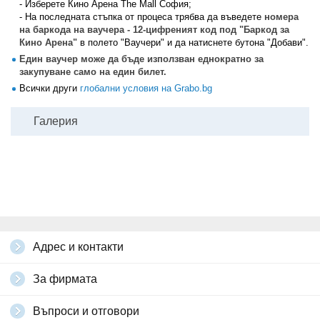
- Изберете Кино Арена The Mall София;
- На последната стъпка от процеса трябва да въведете
номера
на баркода на ваучера - 12-цифреният код под "Баркод за
Кино Арена"
в полето "Ваучери" и да натиснете бутона "Добави".
Един ваучер може да бъде използван еднократно за
закупуване само на един билет.
Всички други
глобални условия на Grabo.bg
Галерия
Адрес и контакти
За фирмата
Въпроси и отговори