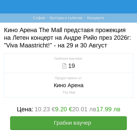
·
·
София
Култура и събития
Концерти
Кино Арена The Mall представя прожекция
на Летен концерт на Андре Рийо през 2026г:
"Viva Maastricht!" - на 29 и 30 Август
Грабнати ваучери:
19
Предоставено от:
Кино Арена
The Mall
Цена:
10.23 €
9.20 €
20.01 лв
17.99 лв
Грабни ваучер