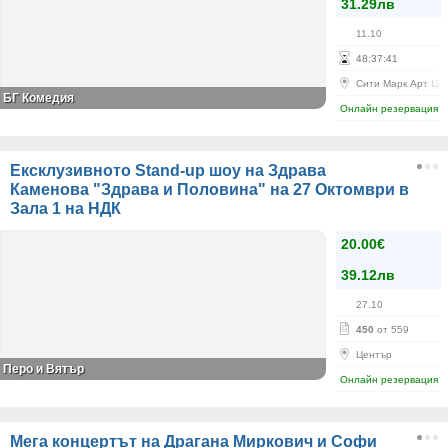
31.29лв
11.10
48
:
37
:
41
Сити Марк Арт Це
БГ Комедия
Онлайн резервация
Ексклузивното Stand-up шоу на Здрава
Каменова "Здрава и Половина" на 27 Октомври в
Зала 1 на НДК
20.00€
39.12лв
27.10
450
от 559
Център
Перо и Вятър
Онлайн резервация
Мега концертът на Драгана Миркович и Софи