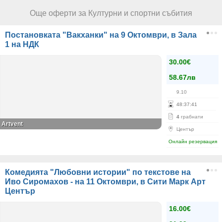
Още оферти за Културни и спортни събития
Постановката "Вакханки" на 9 Октомври, в Зала
1 на НДК
30.00€
58.67лв
9.10
48
:
37
:
41
4
грабнати
Artvent
Център
Онлайн резервация
Комедията "Любовни истории" по текстове на
Иво Сиромахов - на 11 Октомври, в Сити Марк Арт
Център
16.00€